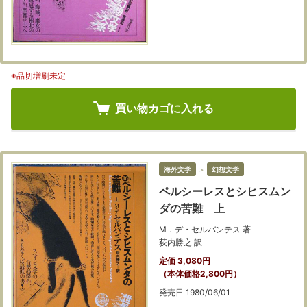
※品切増刷未定
買い物カゴに入れる
海外文学
＞
幻想文学
ペルシーレスとシヒスムン
ダの苦難 上
M．デ・セルバンテス 著
荻内勝之 訳
定価 3,080円
（本体価格2,800円）
発売日 1980/06/01