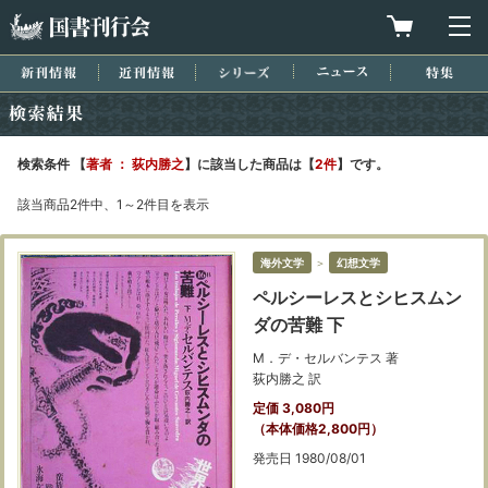
国書刊行会
買物カゴを
メ
新刊情報
近刊情報
シリーズ
ニュース
特集
検索結果
検索条件 【
著者 ： 荻内勝之
】に該当した商品は【
2件
】です。
該当商品2件中、1～2件目を表示
海外文学
＞
幻想文学
ペルシーレスとシヒスムン
ダの苦難 下
M．デ・セルバンテス 著
荻内勝之 訳
定価 3,080円
（本体価格2,800円）
発売日 1980/08/01