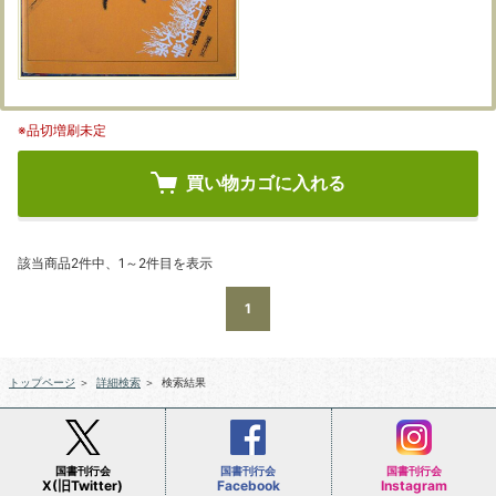
※品切増刷未定
買い物カゴに入れる
該当商品2件中、1～2件目を表示
1
トップページ
＞
詳細検索
＞
検索結果
国書刊行会
国書刊行会
国書刊行会
X(旧Twitter)
Facebook
Instagram