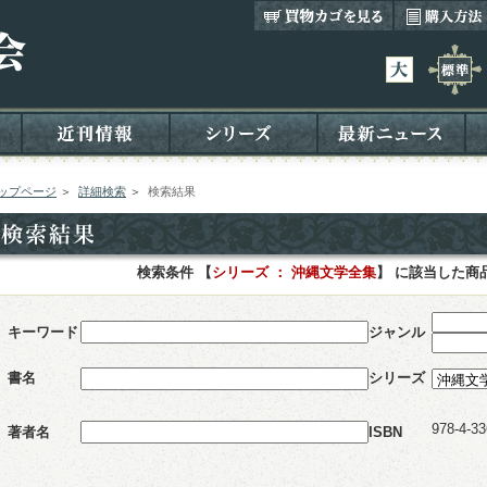
ップページ
＞
詳細検索
＞
検索結果
検索条件 【
シリーズ ： 沖縄文学全集
】 に該当した商
キーワード
ジャンル
書名
シリーズ
978-4-33
著者名
ISBN