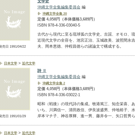
文学史
沖縄文学全集編集委員会
編
沖縄文学全集 20
定価 4,058円（本体価格3,689円）
ISBN 978-4-336-03040-5
古代から現代に至る琉球弧の文学史。古謡、オモロ、
近現代文学の全容を、池宮正治、玉城政美、波照間永
夫、岡本恵徳、仲程昌徳らの諸論文で構成する。
発売日 1991/04/22
>
日本文学
近代文学
詩 Ⅱ
沖縄文学全集編集委員会
編
沖縄文学全集 2
定価 4,058円（本体価格3,689円）
ISBN 978-4-336-03022-1
昭和（戦後）の現代詩の集成。牧港篤三、知念栄喜、
いち、川満信一、清田政信、伊良波盛男、仲地裕子、
岸本マチ子、神谷厚輝、進一男、藤井令一、矢口哲男
発売日 1991/01/29
>
日本文学
近代文学