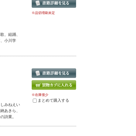
※品切増刷未定
琉歌、組踊、
吉、小川学
※在庫僅少
まとめて購入する
あしみねえい
水納あきら、
らの詩業。