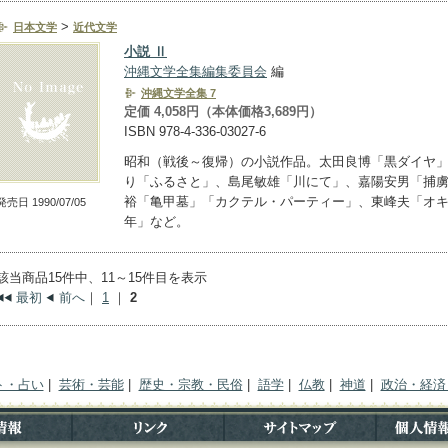
>
日本文学
近代文学
小説 Ⅱ
沖縄文学全集編集委員会
編
沖縄文学全集 7
定価 4,058円（本体価格3,689円）
ISBN 978-4-336-03027-6
昭和（戦後～復帰）の小説作品。太田良博「黒ダイヤ
り「ふるさと」、島尾敏雄「川にて」、嘉陽安男「捕
裕「亀甲墓」「カクテル・パーティー」、東峰夫「オ
発売日 1990/07/05
年」など。
該当商品15件中、11～15件目を表示
最初
前へ
｜
1
｜
2
ト・占い
|
芸術・芸能
|
歴史・宗教・民俗
|
語学
|
仏教
|
神道
|
政治・経済