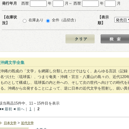
発行年月
西暦
年
月～ 西暦
年
月
【在庫状
【表示
在庫あり
全件（品切含）
況】
順】
沖縄文学全集
沖縄の既成の「文学」を網羅し分類しただけではなく、あらゆる言説（記録
名づけた〈琉球弧〉、つまり奄美・沖縄・宮古・八重山の島々の、近代120
ものとして構成し、琉球弧の内と外への、そして次の世代へ向けての時代を
る。沖縄から出発することによって、逆に日本の近代文学を照射し、鋭い異
該当商品15件中、11～15件目を表示
最初
前へ
｜
1
｜
2
>
日本文学
近代文学