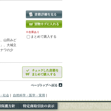
※在庫あり
まとめて購入する
」、山田みど
虜」、大城立
キナワの少
・社会
|
自然科学・医学・実用
|