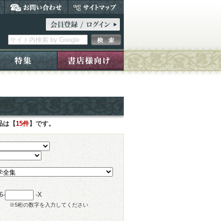
品は【
15件
】です。
6-
-X
※5桁の数字を入力してください