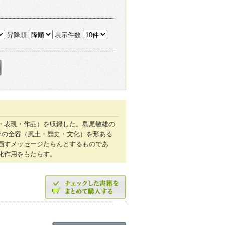
昇降順
表示件数
・表現・作品）を収録した。島尾敏雄の
年の全容（風土・歴史・文化）を形ある
画すメッセージたらんとするものであ
化作用をもたらす。