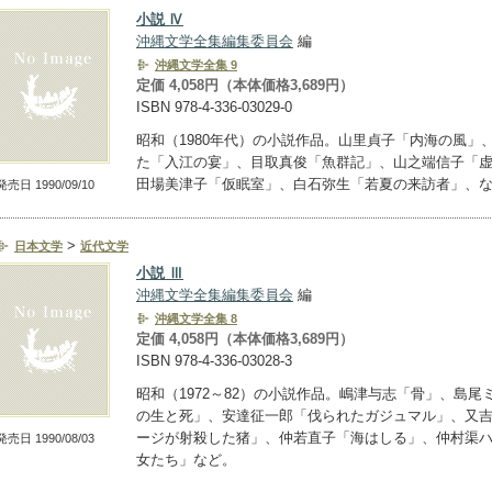
小説 Ⅳ
沖縄文学全集編集委員会
編
沖縄文学全集 9
定価 4,058円（本体価格3,689円）
ISBN 978-4-336-03029-0
昭和（1980年代）の小説作品。山里貞子「内海の風」
た「入江の宴」、目取真俊「魚群記」、山之端信子「
田場美津子「仮眠室」、白石弥生「若夏の来訪者」、
発売日 1990/09/10
>
日本文学
近代文学
小説 Ⅲ
沖縄文学全集編集委員会
編
沖縄文学全集 8
定価 4,058円（本体価格3,689円）
ISBN 978-4-336-03028-3
昭和（1972～82）の小説作品。嶋津与志「骨」、島尾
の生と死」、安達征一郎「伐られたガジュマル」、又
ージが射殺した猪」、仲若直子「海はしる」、仲村渠
発売日 1990/08/03
女たち」など。