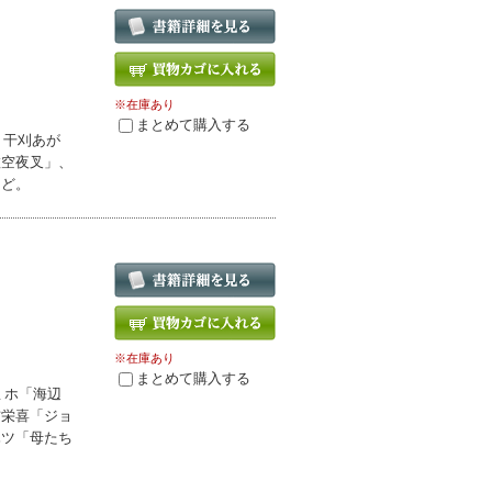
※在庫あり
まとめて購入する
、干刈あが
虚空夜叉」、
など。
※在庫あり
まとめて購入する
ミホ「海辺
吉栄喜「ジョ
ハツ「母たち