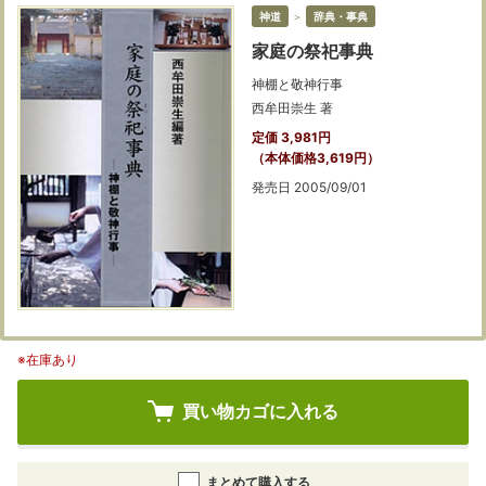
神道
＞
辞典・事典
家庭の祭祀事典
神棚と敬神行事
西牟田崇生 著
定価 3,981円
（本体価格3,619円）
発売日 2005/09/01
※在庫あり
買い物カゴに入れる
まとめて購入する