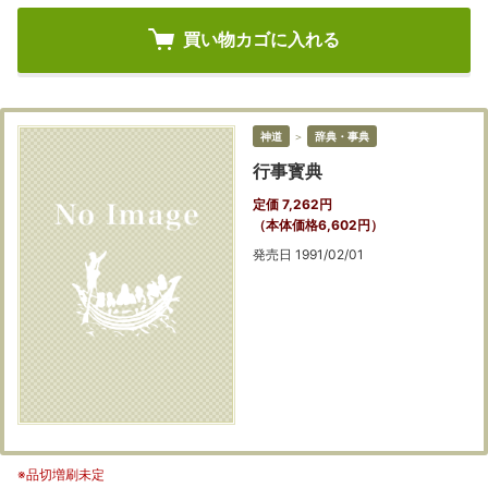
買い物カゴに入れる
神道
＞
辞典・事典
行事寳典
定価 7,262円
（本体価格6,602円）
発売日 1991/02/01
※品切増刷未定