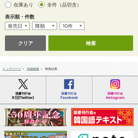
在庫あり
全件（品切含）
表示順・件数
クリア
トップページ
＞
詳細検索
＞
検索結果
国書刊行会
国書刊行会
国書刊行会
X(旧Twitter)
Facebook
Instagram