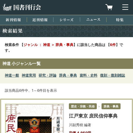
国書刊行会
買物カゴを
メ
新刊情報
近刊情報
シリーズ
ニュース
特集
検索結果
検索条件 【
ジャンル ： 神道 ＞ 辞典・事典
】に該当した商品は 【
6件
】で
す。
神道 小ジャンル一覧
神道一般
神道実用
研究・評論
辞典・事典
資料・史料
復刻・復刻雑誌
該当商品6件中、1～6件目を表示
歴史・宗教・民俗
＞
辞典・事典
江戸東京 庶民信仰事典
川副秀樹 編著
定価 4,950円