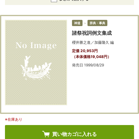
神道
＞
辞典・事典
諸祭祝詞例文集成
櫻井勝之進／加藤隆久 編
定価 20,953円
（本体価格19,048円）
発売日 1999/08/29
※在庫あり
買い物カゴに入れる