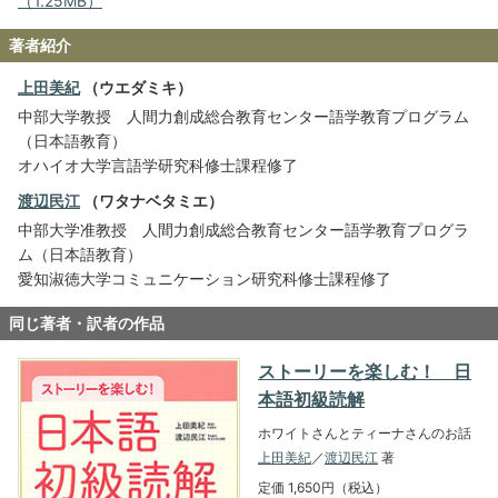
（1.25MB）
著者紹介
上田美紀
（ウエダミキ）
中部大学教授 人間力創成総合教育センター語学教育プログラム
（日本語教育）
オハイオ大学言語学研究科修士課程修了
渡辺民江
（ワタナベタミエ）
中部大学准教授 人間力創成総合教育センター語学教育プログラ
ム（日本語教育）
愛知淑徳大学コミュニケーション研究科修士課程修了
同じ著者・訳者の作品
ストーリーを楽しむ！ 日
本語初級読解
ホワイトさんとティーナさんのお話
上田美紀
／
渡辺民江
著
定価 1,650円（税込）