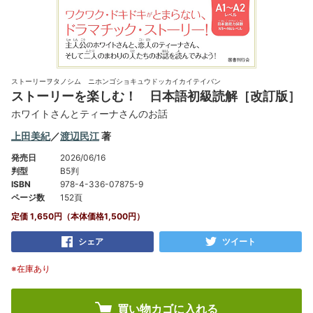
ストーリーヲタノシム ニホンゴショキュウドッカイカイテイバン
ストーリーを楽しむ！ 日本語初級読解［改訂版］
ホワイトさんとティーナさんのお話
上田美紀
／
渡辺民江
著
発売日
2026/06/16
判型
B5判
ISBN
978-4-336-07875-9
ページ数
152頁
定価 1,650円（本体価格1,500円）
シェア
ツイート
※在庫あり