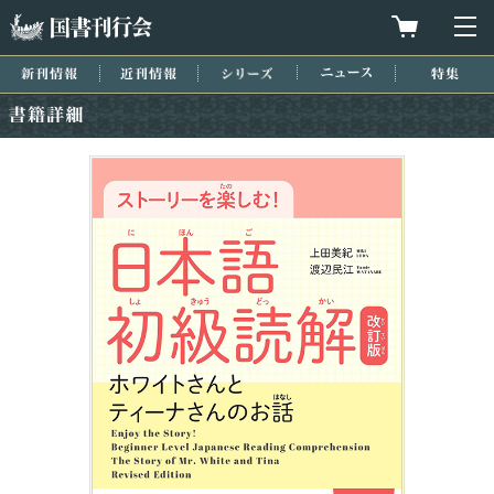
国書刊行会
買物カゴを
メ
新刊情報
近刊情報
シリーズ
ニュース
特集
書籍詳細