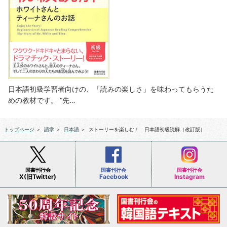
日本語初級学習者向けの、「読みの楽しさ」を味わってもらうた
めの教材です。 “先…
トップページ
＞
語学
＞
日本語
＞
ストーリーを楽しむ！ 日本語初級読解［改訂版］
国書刊行会
国書刊行会
国書刊行会
X(旧Twitter)
Facebook
Instagram