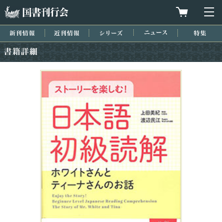
国書刊行会
買物カゴを
メ
新刊情報
近刊情報
シリーズ
ニュース
特集
書籍詳細