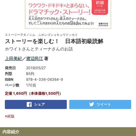
ストーリーヲタノシム ニホンゴショキュウドッカイ
ストーリーを楽しむ！ 日本語初級読解
ホワイトさんとティーナさんのお話
上田美紀
／
渡辺民江
著
発売日
2019/05/27
判型
B5判
ISBN
978-4-336-06364-9
ページ数
170頁
定価 1,650円（本体価格1,500円）
シェア
ツイート
※絶版
内容紹介