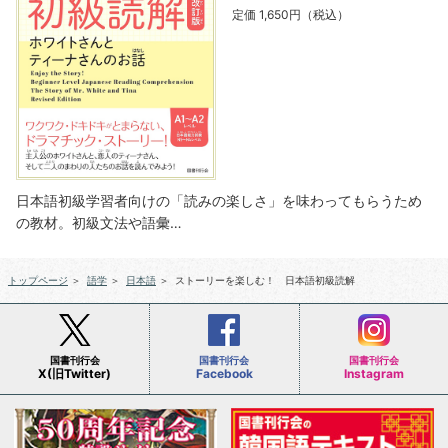
定価 1,650円（税込）
日本語初級学習者向けの「読みの楽しさ」を味わってもらうため
の教材。初級文法や語彙…
トップページ
＞
語学
＞
日本語
＞
ストーリーを楽しむ！ 日本語初級読解
国書刊行会
国書刊行会
国書刊行会
X(旧Twitter)
Facebook
Instagram