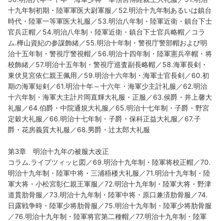
十九年制初期・陸軍軍医大尉軍服／52.明治十九年制あるいは鎮台
時代・陸軍一等軍医大礼服／53.明治八年制・陸軍近衛・鎮台下士
官兵正帽／54.明治八年制・陸軍近衛・鎮台下士官兵略帽／コラ
ム.樺山資紀の参謀飾緒／55.明治十年制・警視庁警部帽および明
治十五年制・警視庁警視帽／56.明治十四年制・陸軍憲兵卒帽・将
校飾緒／57.明治十五年制・警視庁巡査副長略帽／58.海軍長剣・
東伏見宮依仁親王佩用／59.明治十六年制・海軍士官長剣／60.初
期の海軍短剣／61.明治十年～十六年・海軍少主計礼服／62.明治
十六年制・海軍大主計片岡直輝大礼服・正服／63.侯爵・井上馨大
礼服／64.伯爵・中院通規大礼服／65.明治十七年制・子爵・野宮
定穀大礼服／66.明治十七年制・子爵・保科正益大礼服／67.子
爵・花房義質大礼服／68.男爵・辻太郎大礼服
第3章 明治十九年の被服大改正
コラム.ライプツィッヒ図／69.明治十九年制・陸軍将校正帽／70.
明治十九年制・陸軍中将・三浦梧楼大礼服／71.明治十九年制・陸
軍大将・小松宮彰仁親王軍服／72.明治十九年制・陸軍大将・野津
道貫肋骨服／73.明治十九年制・陸軍中将・原口兼済肋骨服／74.
日露戦争時・陸軍少将肋骨服／75.明治十九年制・陸軍少将肋骨服
／76.明治十九年制・陸軍将官第二種帽／77.明治十九年制・陸軍