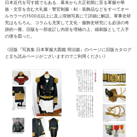
日本近代を写す鏡でもある、幕末から大正初期に至る軍服や華
族・文官を含む大礼服・警官制服・剣・装飾品などをすべてオー
ルカラーの1500点以上に及ぶ現物写真にて詳細に解説。軍事史研
究はもちろん、コラムも充実して文化・服飾史研究にも必須の奇
跡的一冊。旧版を一部改訂し内容を増補の上、縮刷版として入手
の便を図った。
《旧版『写真集 日本軍服大図鑑 明治篇』のページに旧版カタログ
と立ち読みページがございますのでご利用ください》