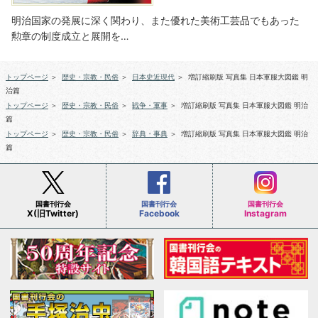
明治国家の発展に深く関わり、また優れた美術工芸品でもあった
勲章の制度成立と展開を…
トップページ
＞
歴史・宗教・民俗
＞
日本史近現代
＞
増訂縮刷版 写真集 日本軍服大図鑑 明
治篇
トップページ
＞
歴史・宗教・民俗
＞
戦争・軍事
＞
増訂縮刷版 写真集 日本軍服大図鑑 明治
篇
トップページ
＞
歴史・宗教・民俗
＞
辞典・事典
＞
増訂縮刷版 写真集 日本軍服大図鑑 明治
篇
国書刊行会
国書刊行会
国書刊行会
X(旧Twitter)
Facebook
Instagram