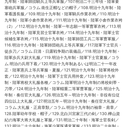
九年制・陸軍師団騎兵上等兵軍服／107.明治二十三年頃・陸軍要
塞砲兵軍服／コラム.衛生正帽などの帽子／108.明治十九年制・陸
軍看護長服／109.明治十九年制・陸軍騎兵作業衣袴／110.明治十
九年制・陸軍小倉作業衣袴／111.明治十九年制・陸軍小倉作業衣袴
（2）／112.明治十九年制・陸軍一年志願一等軍曹軍衣袴／113.明
治十九年制・陸軍見習士官軍衣袴／114.明治十九年制・陸軍士官
候補生軍衣袴／115.明治十九年制・陸軍師団工兵二等軍曹軍服／
116.明治十九年制・陸軍師団砲兵上等兵軍服／117.陸軍下士官兵・
徒歩刀／コラム.日清・日露戦争期の装備品／118.明治十九年制・
陸軍歩兵大尉大礼服／119.明治十九年制・陸軍下士官夏服／コラ
ム.明治の兵用下着／120.明治十九年制あるいは明治二十一年改
正・陸軍憲兵上等兵軍服・夏服／121.明治十九年制・陸軍将校外
套／122.明治十九年制・陸軍下士官兵用外套／123.明治十九年
制・陸軍将校大礼服各種／コラム.陸軍明治十九年制の将校剣帯・
刀帯／124.明治十九年制・陸軍輜重二等軍曹軍服／125.明治十九
年制・奏任官大礼服／126.明治五年～明治十九年制・非役有位従
四位以上大礼服／127.明治五年～明治十九年制・奏任官大礼服／
コラム.大礼服・正肩章類／コラム.明治十九年制の袖章・肩章／
128.陸軍幼年学校・帽子／129.北白川宮家三代の剣／130.樺山資
紀の海軍大将大礼服と軍服／131.明治二十年制・海軍士官長剣／
132.明治二十六年制・海軍少軍医通常軍服／133.明治二十年制・