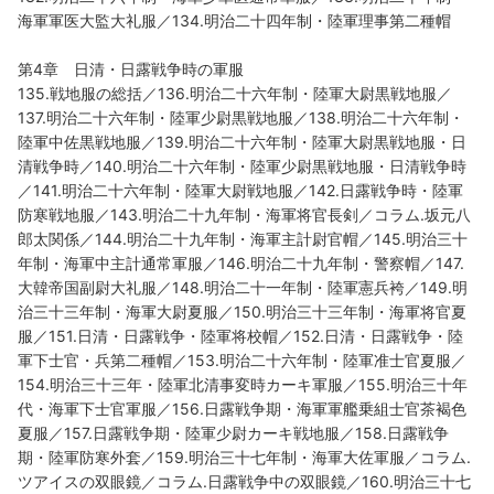
海軍軍医大監大礼服／134.明治二十四年制・陸軍理事第二種帽
第4章 日清・日露戦争時の軍服
135.戦地服の総括／136.明治二十六年制・陸軍大尉黒戦地服／
137.明治二十六年制・陸軍少尉黒戦地服／138.明治二十六年制・
陸軍中佐黒戦地服／139.明治二十六年制・陸軍大尉黒戦地服・日
清戦争時／140.明治二十六年制・陸軍少尉黒戦地服・日清戦争時
／141.明治二十六年制・陸軍大尉戦地服／142.日露戦争時・陸軍
防寒戦地服／143.明治二十九年制・海軍将官長剣／コラム.坂元八
郎太関係／144.明治二十九年制・海軍主計尉官帽／145.明治三十
年制・海軍中主計通常軍服／146.明治二十九年制・警察帽／147.
大韓帝国副尉大礼服／148.明治二十一年制・陸軍憲兵袴／149.明
治三十三年制・海軍大尉夏服／150.明治三十三年制・海軍将官夏
服／151.日清・日露戦争・陸軍将校帽／152.日清・日露戦争・陸
軍下士官・兵第二種帽／153.明治二十六年制・陸軍准士官夏服／
154.明治三十三年・陸軍北清事変時カーキ軍服／155.明治三十年
代・海軍下士官軍服／156.日露戦争期・海軍軍艦乗組士官茶褐色
夏服／157.日露戦争期・陸軍少尉カーキ戦地服／158.日露戦争
期・陸軍防寒外套／159.明治三十七年制・海軍大佐軍服／コラム.
ツアイスの双眼鏡／コラム.日露戦争中の双眼鏡／160.明治三十七