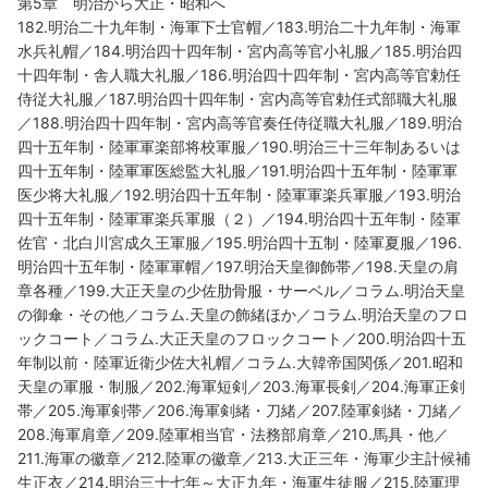
第5章 明治から大正・昭和へ
182.明治二十九年制・海軍下士官帽／183.明治二十九年制・海軍
水兵礼帽／184.明治四十四年制・宮内高等官小礼服／185.明治四
十四年制・舎人職大礼服／186.明治四十四年制・宮内高等官勅任
侍従大礼服／187.明治四十四年制・宮内高等官勅任式部職大礼服
／188.明治四十四年制・宮内高等官奏任侍従職大礼服／189.明治
四十五年制・陸軍軍楽部将校軍服／190.明治三十三年制あるいは
四十五年制・陸軍軍医総監大礼服／191.明治四十五年制・陸軍軍
医少将大礼服／192.明治四十五年制・陸軍軍楽兵軍服／193.明治
四十五年制・陸軍軍楽兵軍服（２）／194.明治四十五年制・陸軍
佐官・北白川宮成久王軍服／195.明治四十五制・陸軍夏服／196.
明治四十五年制・陸軍軍帽／197.明治天皇御飾帯／198.天皇の肩
章各種／199.大正天皇の少佐肋骨服・サーベル／コラム.明治天皇
の御傘・その他／コラム.天皇の飾緒ほか／コラム.明治天皇のフロ
ックコート／コラム.大正天皇のフロックコート／200.明治四十五
年制以前・陸軍近衛少佐大礼帽／コラム.大韓帝国関係／201.昭和
天皇の軍服・制服／202.海軍短剣／203.海軍長剣／204.海軍正剣
帯／205.海軍剣帯／206.海軍剣緒・刀緒／207.陸軍剣緒・刀緒／
208.海軍肩章／209.陸軍相当官・法務部肩章／210.馬具・他／
211.海軍の徽章／212.陸軍の徽章／213.大正三年・海軍少主計候補
生正衣／214.明治三十七年～大正九年・海軍生徒服／215.陸軍理