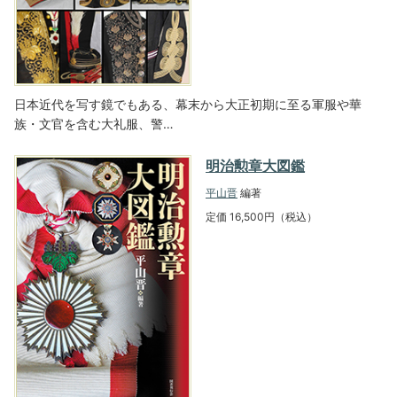
日本近代を写す鏡でもある、幕末から大正初期に至る軍服や華
族・文官を含む大礼服、警…
明治勲章大図鑑
平山晋
編著
定価 16,500円（税込）