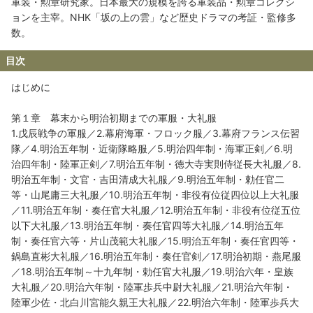
軍装・勲章研究家。日本最大の規模を誇る軍装品・勲章コレクシ
ョンを主宰。NHK「坂の上の雲」など歴史ドラマの考証・監修多
数。
目次
はじめに
第１章 幕末から明治初期までの軍服・大礼服
1.戊辰戦争の軍服／2.幕府海軍・フロック服／3.幕府フランス伝習
隊／4.明治五年制・近衛隊略服／5.明治四年制・海軍正剣／6.明
治四年制・陸軍正剣／7.明治五年制・徳大寺実則侍従長大礼服／8.
明治五年制・文官・吉田清成大礼服／9.明治五年制・勅任官二
等・山尾庸三大礼服／10.明治五年制・非役有位従四位以上大礼服
／11.明治五年制・奏任官大礼服／12.明治五年制・非役有位従五位
以下大礼服／13.明治五年制・奏任官四等大礼服／14.明治五年
制・奏任官六等・片山茂範大礼服／15.明治五年制・奏任官四等・
鍋島直彬大礼服／16.明治五年制・奏任官剣／17.明治初期・燕尾服
／18.明治五年制～十九年制・勅任官大礼服／19.明治六年・皇族
大礼服／20.明治六年制・陸軍歩兵中尉大礼服／21.明治六年制・
陸軍少佐・北白川宮能久親王大礼服／22.明治六年制・陸軍歩兵大