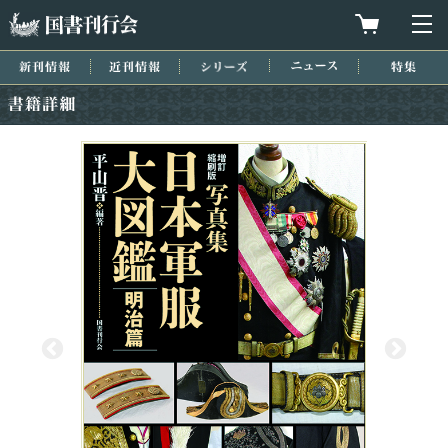
国書刊行会
買物カゴを
メ
新刊情報
近刊情報
シリーズ
ニュース
特集
書籍詳細