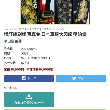
シャシンシュウ ニホングンプクダイズカン メイジヘン
増訂縮刷版 写真集 日本軍服大図鑑 明治篇
平山晋
編著
発売日
2026/05/19
判型
A5判
ISBN
978-4-336-07813-1
ページ数
676頁
定価 19,800円（本体価格18,000円）
シェア
ツイート
※在庫あり
カタログダウンロード