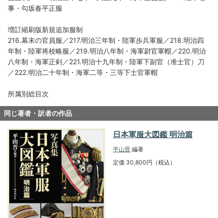
事・勾坂春平正服
増訂縮刷版新規追加服制
216.幕末の官員服／217.明治三年制・陸軍歩兵軍服／218.明治四
年制・陸軍将校略服／219.明治八年制・海軍尉官軍帽／220.明治
八年制・海軍正剣／221.明治十九年制・陸軍下副官（准士官）刀
／222.明治二十年制・海軍二等・三等下士官軍帽
所属別総目次
同じ著者・訳者の作品
日本軍服大図鑑 明治篇
平山晋
編著
定価 30,800円（税込）