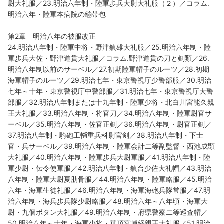
尉大礼服／23.明治六年制・陸軍歩兵大尉大礼服（２）／コラム.
明治六年・陸軍本病院の繃帯包
第2章 明治八年の被服改正
24.明治八年制・陸軍中将・野津鎮雄大礼服／25.明治六年制・陸
軍歩兵大佐・野津道貫大礼服／コラム.野津道貫の刀と剣類／26.
明治八年制以前のサーベル／27.初期陸軍帽子のルーツ／28.初期
海軍帽子のルーツ／29.明治七年・東京警視庁少警部服／30.明治
七年～十年・東京警視庁中警部服／31.明治七年・東京警視庁大警
部服／32.明治八年制または十九年制・陸軍少将・北白川宮能久親
王大礼服／33.明治八年制・将官刀／34.明治八年制・陸軍尉官サ
ーベル／35.明治八年制・佐官正剣／36.明治八年制・尉官正剣／
37.明治八年制・騎砲工輜重兵科尉官剣／38.明治八年制・下士
官・兵サーベル／39.明治八年制・陸軍会計二等副監督・西池成顕
大礼服／40.明治八年制・陸軍歩兵大尉軍服／41.明治八年制・陸
軍少尉・伝令使軍服／42.明治八年制・鎮台少佐大礼帽／43.明治
八年制・陸軍大尉夏肋骨服／44.明治八年制・陸軍略服／45.明治
六年・海軍生徒礼服／46.明治八年制・海軍海砲兵隊常服／47.明
治六年制・海兵歩兵隊少尉略服／48.明治六年～八年頃・海軍大
尉・九個ボタン大礼服／49.明治八年制・府県警察二等巡査帽／
50.明治八年～十年・海軍少将・華頂宮博経親王大礼服／51.明治