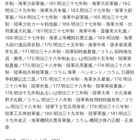
年制・海軍少尉軍服／161.明治三十七年制・海軍大佐軍服／162.
明治二十九年制・海軍水兵冬服／163.明治三十七年制・海軍大尉
軍服／164.明治三十七年制・海軍中尉軍服／165.明治三十七年
制・陸軍少佐カーキ戦地服／166.明治三十七年制・海軍大将・出
羽重遠大礼服／167.明治三十七年制・海軍中将・斎藤実大礼服／
168.明治三十七年制・海軍上等機関兵曹正服／169.明治期・海軍
大尉の遺品雨衣類／170.明治三十五年制・海軍中将・坂本俊篤通
常礼装／171.明治三十八年制・陸軍戦時服夏服／コラム.戦時衛生
員・腕章／172.明治三十八年制あるいは明治四十五年制・陸軍将
校夏服／173.明治三十八年制・陸軍兵用夏服／174.明治三十八年
制・陸軍砲兵将校軍服／コラム.海軍・ペンネント／コラム.日露戦
争戦勝記念三題／175.明治三十八年制・海軍水兵夏服／176.明治
三十八年制・陸軍外套／177.明治三十八年制・陸軍将校夏服／
178.明治十九年制あるいは明治三十三年制・陸軍大将・大久保春
野大礼帽／コラム.明治三十八年制・陸軍将校用戦時服肩章／コラ
ム.明治三十八年制・陸軍下士官兵用肩章／179.明治三十八年制・
陸軍工兵将校軍服／180.明治三十九年制・陸軍軍服／181.明治三
十九年改正・海軍機関兵曹長軍服／コラム.機関少将の正帽・正肩
章