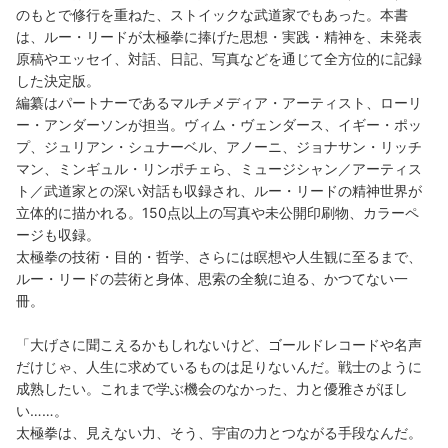
のもとで修行を重ねた、ストイックな武道家でもあった。本書
は、ルー・リードが太極拳に捧げた思想・実践・精神を、未発表
原稿やエッセイ、対話、日記、写真などを通じて全方位的に記録
した決定版。
編纂はパートナーであるマルチメディア・アーティスト、ローリ
ー・アンダーソンが担当。ヴィム・ヴェンダース、イギー・ポッ
プ、ジュリアン・シュナーベル、アノーニ、ジョナサン・リッチ
マン、ミンギュル・リンポチェら、ミュージシャン／アーティス
ト／武道家との深い対話も収録され、ルー・リードの精神世界が
立体的に描かれる。150点以上の写真や未公開印刷物、カラーペ
ージも収録。
太極拳の技術・目的・哲学、さらには瞑想や人生観に至るまで、
ルー・リードの芸術と身体、思索の全貌に迫る、かつてない一
冊。
「大げさに聞こえるかもしれないけど、ゴールドレコードや名声
だけじゃ、人生に求めているものは足りないんだ。戦士のように
成熟したい。これまで学ぶ機会のなかった、力と優雅さがほし
い……。
太極拳は、見えない力、そう、宇宙の力とつながる手段なんだ。