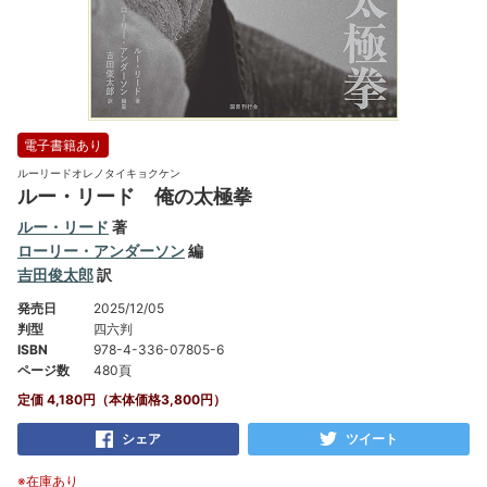
電子書籍あり
ルーリードオレノタイキョクケン
ルー・リード 俺の太極拳
ルー・リード
著
ローリー・アンダーソン
編
吉田俊太郎
訳
発売日
2025/12/05
判型
四六判
ISBN
978-4-336-07805-6
ページ数
480頁
定価 4,180円（本体価格3,800円）
シェア
ツイート
※在庫あり