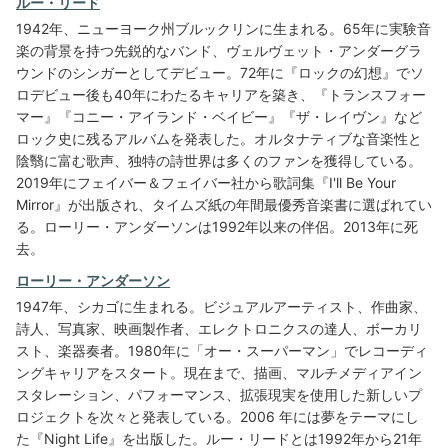
ルー・リード
1942年、ニューヨーク州ブルックリンに生まれる。65年に実験音
楽の背景を持つ先鋭的なバンド、ヴェルヴェット・アンダーグラ
ウンドのシンガーとしてデビュー。72年に『ロックの幻想』でソ
ロデビュー後も40年にわたるキャリアを築き、『トランスフォー
マー』『コニー・アイランド・ベイビー』『ザ・レイヴン』など
ロック史に残るアルバムを発表した。オルタナティブな音楽性と
陰翳に富む歌声、独特の詩世界は多くのファンを獲得している。
2019年にフェイバー＆フェイバー社から歌詞集『I'll Be Your
Mirror』が出版され、タイムズ紙の年間最優秀音楽書に選ばれてい
る。ローリー・アンダーソンは1992年以来の伴侶。2013年に死
去。
ローリー・アンダーソン
1947年、シカゴに生まれる。ビジュアルアーティスト、作曲家、
詩人、写真家、映画製作者、エレクトロニクスの達人、ボーカリ
スト、楽器奏者。1980年に「オー・スーパーマン」でレコーディ
ングキャリアをスタート。現在まで、描画、マルチメディアイン
スタレーション、パフォーマンス、拡張現実を使用した新しいプ
ロジェクトを次々と発表している。2006 年には夢をテーマにし
た『Night Life』を出版した。ルー・リードとは1992年から21年