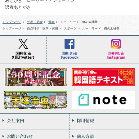
あとがき ローリー・アンダーソン
訳者あとがき
トップページ
＞
芸術・芸能
＞
音楽
＞
ルー・リード 俺の太極拳
トップページ
＞
自然科学・医学・実用
＞
スポーツ
＞
ルー・リード 俺の太極拳
国書刊行会
国書刊行会
国書刊行会
X(旧Twitter)
Facebook
Instagram
会社案内
お問い合わせ