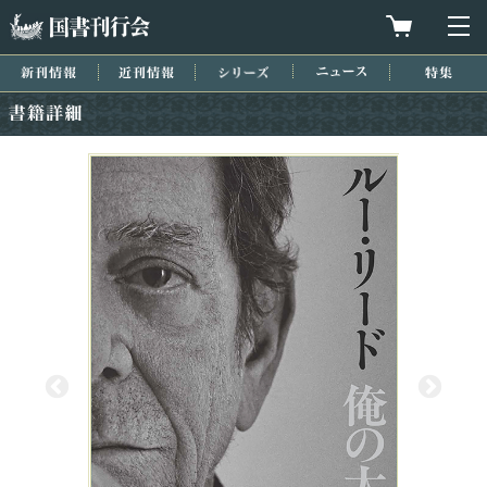
国書刊行会
買物カゴを
メ
新刊情報
近刊情報
シリーズ
ニュース
特集
書籍詳細