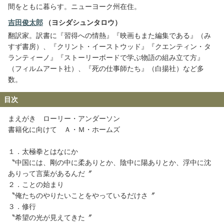
間をともに暮らす。ニューヨーク州在住。
吉田俊太郎
（ヨシダシュンタロウ）
翻訳家。訳書に『習得への情熱』『映画もまた編集である』（み
すず書房）、『クリント・イーストウッド』『クエンティン・タ
ランティーノ』『ストーリーボードで学ぶ物語の組み立て方』
（フィルムアート社）、『死の仕事師たち』（白揚社）など多
数。
目次
まえがき ローリー・アンダーソン
書籍化に向けて Ａ・Ｍ・ホームズ
１．太極拳とはなにか
〝中国には、剛の中に柔ありとか、陰中に陽ありとか、浮中に沈
ありって言葉があるんだ〞
２．ことの始まり
〝俺たちのやりたいことをやっているだけさ〞
３．修行
〝希望の光が見えてきた〞