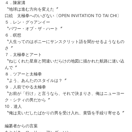
４．陳家溝
〝地球は進む方向を変えた〞
口絵 太極拳へのいざない〔OPEN INVITATION TO TAI CHI〕
５．レン・グゥアンイー
〝パワー・オブ・ザ・ハート〞
６．瞑想
〝人生ってのはポニーにサンスクリット語を聞かせるようなもの
さ〞
７．太極拳とアート
〝ねじくれた星座と間違いだらけの地図に描かれた航路に迷い込
んで〞
８．ツアーと太極拳
〝よう、あんたのスタイルは？〞
９．人前でやる太極拳
〝お前が「行け」と言うなら、それで決まりさ、俺はニューヨー
ク・シティの男だから〞
10．達人
〝俺は見いだしたばかりの男を受け入れ、黄昏を手繰り寄せる〞
編纂者からの言葉