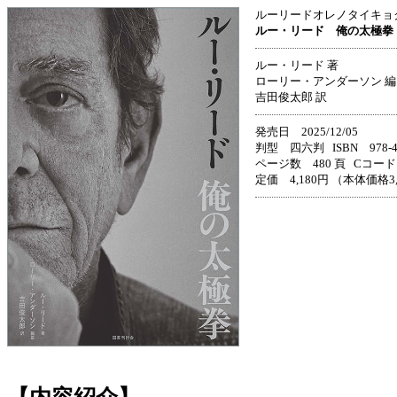
ルーリードオレノタイキョ
ルー・リード 俺の太極拳
ルー・リード 著
ローリー・アンダーソン 編
吉田俊太郎 訳
発売日 2025/12/05
判型 四六判 ISBN 978-4-3
ページ数 480 頁 Cコード 
定価 4,180円 （本体価格3
【内容紹介】