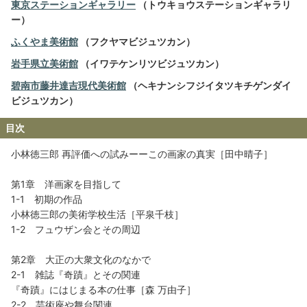
東京ステーションギャラリー
（トウキョウステーションギャラリ
ー）
ふくやま美術館
（フクヤマビジュツカン）
岩手県立美術館
（イワテケンリツビジュツカン）
碧南市藤井達吉現代美術館
（ヘキナンシフジイタツキチゲンダイ
ビジュツカン）
目次
小林徳三郎 再評価への試みーーこの画家の真実［田中晴子］
第1章 洋画家を目指して
1-1 初期の作品
小林徳三郎の美術学校生活［平泉千枝］
1-2 フュウザン会とその周辺
第2章 大正の大衆文化のなかで
2-1 雑誌『奇蹟』とその関連
『奇蹟』にはじまる本の仕事［森 万由子］
2-2 芸術座や舞台関連