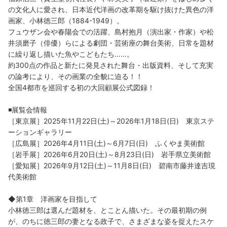
の文化人に愛され、日本近代洋画の改革期を駆け抜けた異色の洋
画家、小林徳三郎（1884-1949）。
フュウザン会や春陽会での活躍、島村抱月（演出家・作家）や松
井須磨子（俳優）らによる劇団・芸術座の舞台美術、日常を題材
に繰り返し描いた魚やこどもたち……。
約300点の作品と新たに発見された舞台・出版資料、そして充実
の論考により、その画業の全貌に迫る！！
全国4都市を巡回する初の大回顧展公式図録！
◾️展覧会情報
［東京展］2025年11月22日(土)～2026年1月18日(日) 東京ステ
ーションギャラリー
［広島展］2026年4月11日(土)～6月7日(日) ふくやま美術館
［岩手展］2026年6月20日(土)～8月23日(日) 岩手県立美術館
［愛知展］2026年9月12日(土)～11月8日(日) 碧南市藤井達吉現
代美術館
◆第1章 洋画家を目指して
小林徳三郎は選んだ題材を、とことん描いた。その最初期の例
が、のちに徳三郎の妻となる政子で、さまざまな姿を捉えたスケ