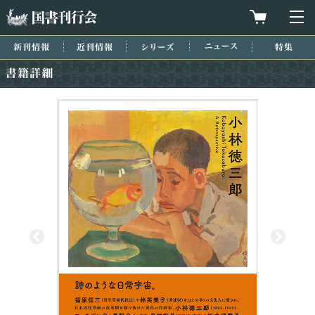
国書刊行会
買物カゴを
メ
新刊情報
近刊情報
シリーズ
ニュース
特集
書籍詳細