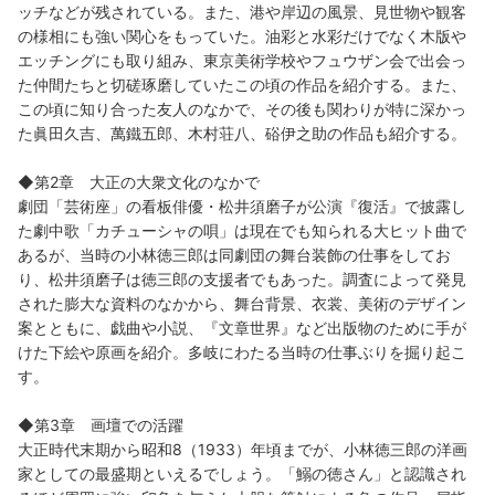
ッチなどが残されている。また、港や岸辺の風景、見世物や観客
の様相にも強い関心をもっていた。油彩と水彩だけでなく木版や
エッチングにも取り組み、東京美術学校やフュウザン会で出会っ
た仲間たちと切磋琢磨していたこの頃の作品を紹介する。また、
この頃に知り合った友人のなかで、その後も関わりが特に深かっ
た眞田久吉、萬鐵五郎、木村荘八、硲伊之助の作品も紹介する。
◆第2章 大正の大衆文化のなかで
劇団「芸術座」の看板俳優・松井須磨子が公演『復活』で披露し
た劇中歌「カチューシャの唄」は現在でも知られる大ヒット曲で
あるが、当時の小林徳三郎は同劇団の舞台装飾の仕事をしてお
り、松井須磨子は徳三郎の支援者でもあった。調査によって発見
された膨大な資料のなかから、舞台背景、衣裳、美術のデザイン
案とともに、戯曲や小説、『文章世界』など出版物のために手が
けた下絵や原画を紹介。多岐にわたる当時の仕事ぶりを掘り起こ
す。
◆第3章 画壇での活躍
大正時代末期から昭和8（1933）年頃までが、小林徳三郎の洋画
家としての最盛期といえるでしょう。「鰯の徳さん」と認識され