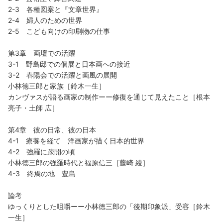
2-3 各種図案と『文章世界』
2-4 婦人のための世界
2-5 こども向けの印刷物の仕事
第3章 画壇での活躍
3-1 野島邸での個展と日本画への接近
3-2 春陽会での活躍と画風の展開
小林徳三郎と家族［鈴木一生］
カンヴァスが語る画家の制作ーー修復を通じて見えたこと［根本
亮子・土師 広］
第4章 彼の日常、彼の日本
4-1 療養を経て 洋画家が描く日本的世界
4-2 強羅に疎開の頃
小林徳三郎の強羅時代と福原信三［藤崎 綾］
4-3 終焉の地 豊島
論考
ゆっくりとした咀嚼ーー小林徳三郎の「後期印象派」受容［鈴木
一生］