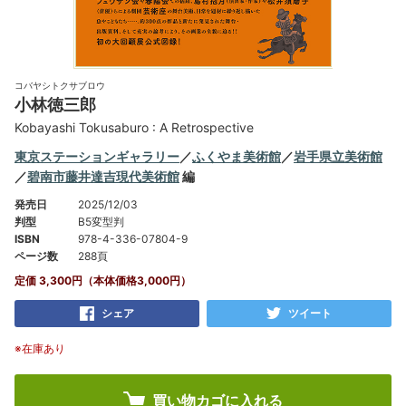
コバヤシトクサブロウ
小林徳三郎
Kobayashi Tokusaburo : A Retrospective
東京ステーションギャラリー
／
ふくやま美術館
／
岩手県立美術館
／
碧南市藤井達吉現代美術館
編
発売日
2025/12/03
判型
B5変型判
ISBN
978-4-336-07804-9
ページ数
288頁
定価 3,300円（本体価格3,000円）
シェア
ツイート
※在庫あり