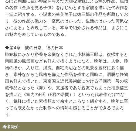
るほど周囲に強い印象を与えた大胆な筆触による魚の作品、屈指
の名作《金魚を見る子供》をはじめとする家族を描いた代表作を
一堂に紹介する。小説家の林芙美子は徳三郎の作品を所蔵してお
り、彼の作品の魅力を「空気のはいった、生活のはいった何気な
さにある」と表現している。本章で紹介される作品は、まさにこ
の魅力を表しているものである。
◆第4章 彼の日常、彼の日本
肺結核にかかり療養を余儀なくされた小林徳三郎は、復帰すると
南画風の風景画なども好んで描くようになる。晩年は、人物、静
物のほか、入り江、渓流、自宅周辺などの風景を題材に多く描
き、素朴ながらも風格を備えた作品を残すと同時に、洒脱な静物
画も好んで描いた。東京国立近代美術館における洋画第一号の収
蔵作品となった《海》や、支援者であり親友でもあった福原信三
を描いた《室内のF氏（F君の居間）》といった代表作だけでな
く、気軽に描いた素描類まで余すところなく紹介する。晩年に至
っても衰えなかった制作への情熱を感じることができるであろ
う。
著者紹介