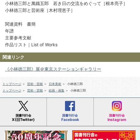
小林徳三郎と萬鐡五郎 若き日の交流をめぐって［根本亮子］
小林徳三郎と芸術座［木村理恵子］
関連資料 書簡
年譜
主要参考文献
作品リスト｜List of Works
関連リンク
《小林徳三郎》展＠東京ステーションギャラリー
トップページ
＞
芸術・芸能
＞
日本美術
＞
小林徳三郎
トップページ
＞
芸術・芸能
＞
絵画・画集
＞
小林徳三郎
国書刊行会
国書刊行会
国書刊行会
X(旧Twitter)
Facebook
Instagram