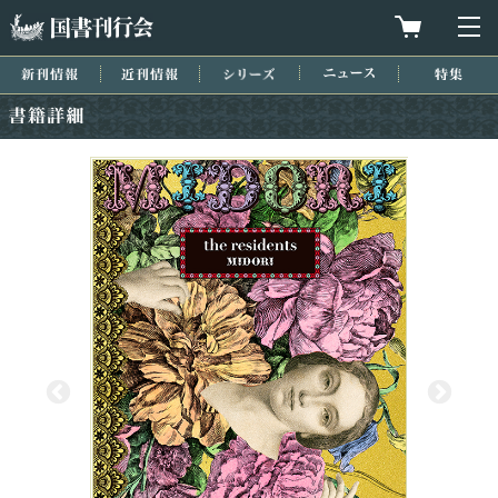
国書刊行会
買物カゴを
メ
新刊情報
近刊情報
シリーズ
ニュース
特集
書籍詳細