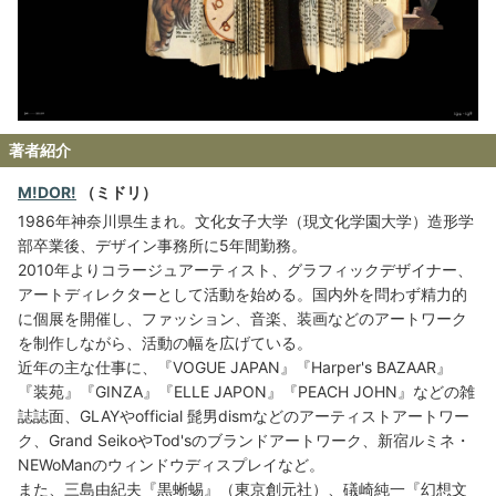
著者紹介
M!DOR!
（ミドリ）
1986年神奈川県生まれ。文化女子大学（現文化学園大学）造形学
部卒業後、デザイン事務所に5年間勤務。
2010年よりコラージュアーティスト、グラフィックデザイナー、
アートディレクターとして活動を始める。国内外を問わず精力的
に個展を開催し、ファッション、音楽、装画などのアートワーク
を制作しながら、活動の幅を広げている。
近年の主な仕事に、『VOGUE JAPAN』『Harper's BAZAAR』
『装苑』『GINZA』『ELLE JAPON』『PEACH JOHN』などの雑
誌誌面、GLAYやofficial 髭男dismなどのアーティストアートワー
ク、Grand SeikoやTod'sのブランドアートワーク、新宿ルミネ・
NEWoManのウィンドウディスプレイなど。
また、三島由紀夫『黒蜥蜴』（東京創元社）、礒崎純一『幻想文