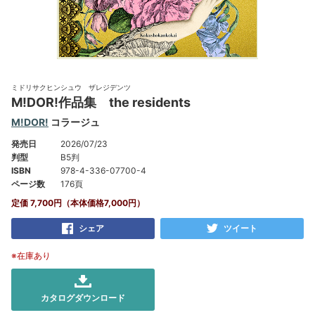
ミドリサクヒンシュウ ザレジデンツ
M!DOR!作品集 the residents
M!DOR!
コラージュ
発売日
2026/07/23
判型
B5判
ISBN
978-4-336-07700-4
ページ数
176頁
定価 7,700円（本体価格7,000円）
シェア
ツイート
※在庫あり
カタログダウンロード