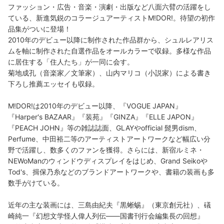
ファッション・広告・音楽・演劇・出版など八面六臂の活躍をし
ている、新進気鋭のコラージュアーティストM!DOR!。待望の初作
品集がついに登場！
2010年のデビュー以降に制作された作品群から、シュルレアリス
ムを軸に制作された自選作品をオールカラーで収録。多様な作品
に居住する「住人たち」が一同に会す。
菊地成孔（音楽家／文筆家）、山内マリコ（小説家）による書き
下ろし推薦エッセイも収録。
M!DOR!は2010年のデビュー以降、『VOGUE JAPAN』
『Harper's BAZAAR』『装苑』『GINZA』『ELLE JAPON』
『PEACH JOHN』等の雑誌誌面、GLAYやofficial 髭男dism、
Perfume、中田裕二等のアーティストアートワークなど幅広い分
野で活躍し、数多くのファンを獲得。さらには、新宿ルミネ・
NEWoManのウィンドウディスプレイをはじめ、Grand Seikoや
Tod's、揖保乃糸などのブランドアートワークや、書籍の装画も多
数手がけている。
近年の主な装画には、三島由紀夫『黒蜥蜴』（東京創元社）、礒
崎純一『幻想文学怪人偉人列伝――国書刊行会編集長の回想』