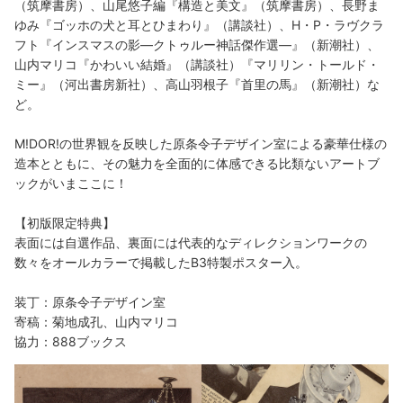
（筑摩書房）、山尾悠子編『構造と美文』（筑摩書房）、長野ま
ゆみ『ゴッホの犬と耳とひまわり』（講談社）、H・P・ラヴクラ
フト『インスマスの影―クトゥルー神話傑作選―』（新潮社）、
山内マリコ『かわいい結婚』（講談社）『マリリン・トールド・
ミー』（河出書房新社）、高山羽根子『首里の馬』（新潮社）な
ど。
M!DOR!の世界観を反映した原条令子デザイン室による豪華仕様の
造本とともに、その魅力を全面的に体感できる比類ないアートブ
ックがいまここに！
【初版限定特典】
表面には自選作品、裏面には代表的なディレクションワークの
数々をオールカラーで掲載したB3特製ポスター入。
装丁：原条令子デザイン室
寄稿：菊地成孔、山内マリコ
協力：888ブックス