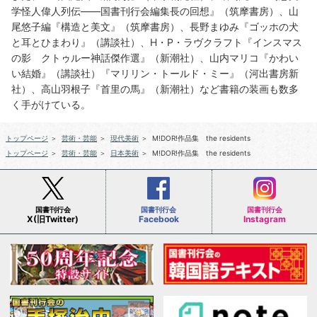
学怪人偉人列伝――国書刊行会編集長の回想』（筑摩書房）、山
尾悠子編『構造と美文』（筑摩書房）、長野まゆみ『ゴッホの犬
と耳とひまわり』（講談社）、H・P・ラヴクラフト『インスマス
の影 クトゥルー神話傑作選』（新潮社）、山内マリコ『かわい
い結婚』（講談社）『マリリン・トールド・ミー』（河出書房新
社）、高山羽根子『首里の馬』（新潮社）など書籍の装画も数多
く手がけている。
トップページ
＞
芸術・芸能
＞
現代美術
＞
M!DOR!作品集 the residents
トップページ
＞
芸術・芸能
＞
日本美術
＞
M!DOR!作品集 the residents
国書刊行会
国書刊行会
国書刊行会
X(旧Twitter)
Facebook
Instagram