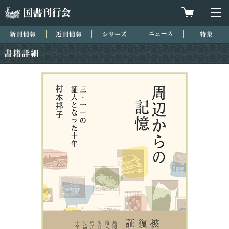
国書刊行会
買物カゴを
メ
新刊情報
近刊情報
シリーズ
ニュース
特集
書籍詳細