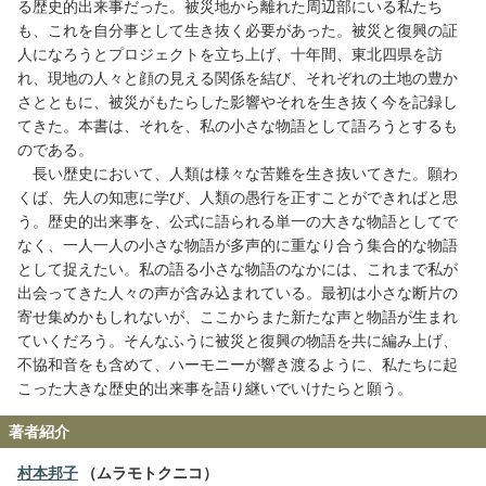
る歴史的出来事だった。被災地から離れた周辺部にいる私たち
も、これを自分事として生き抜く必要があった。被災と復興の証
人になろうとプロジェクトを立ち上げ、十年間、東北四県を訪
れ、現地の人々と顔の見える関係を結び、それぞれの土地の豊か
さとともに、被災がもたらした影響やそれを生き抜く今を記録し
てきた。本書は、それを、私の小さな物語として語ろうとするも
のである。
長い歴史において、人類は様々な苦難を生き抜いてきた。願わ
くば、先人の知恵に学び、人類の愚行を正すことができればと思
う。歴史的出来事を、公式に語られる単一の大きな物語としてで
なく、一人一人の小さな物語が多声的に重なり合う集合的な物語
として捉えたい。私の語る小さな物語のなかには、これまで私が
出会ってきた人々の声が含み込まれている。最初は小さな断片の
寄せ集めかもしれないが、ここからまた新たな声と物語が生まれ
ていくだろう。そんなふうに被災と復興の物語を共に編み上げ、
不協和音をも含めて、ハーモニーが響き渡るように、私たちに起
こった大きな歴史的出来事を語り継いでいけたらと願う。
著者紹介
村本邦子
（ムラモトクニコ）