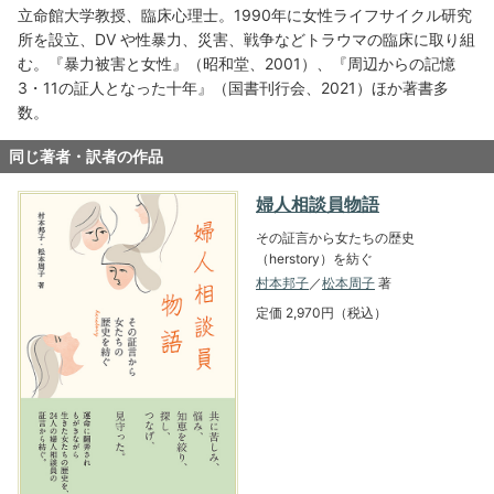
立命館大学教授、臨床心理士。1990年に女性ライフサイクル研究
所を設立、DV や性暴力、災害、戦争などトラウマの臨床に取り組
む。『暴力被害と女性』（昭和堂、2001）、『周辺からの記憶
3・11の証人となった十年』（国書刊行会、2021）ほか著書多
数。
同じ著者・訳者の作品
婦人相談員物語
その証言から女たちの歴史
（herstory）を紡ぐ
村本邦子
／
松本周子
著
定価 2,970円（税込）