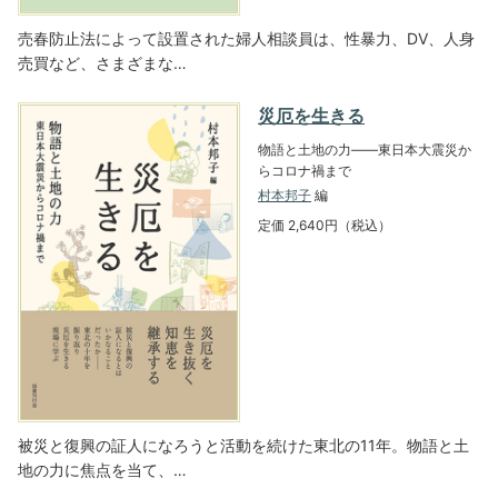
売春防止法によって設置された婦人相談員は、性暴力、DV、人身
売買など、さまざまな…
災厄を生きる
物語と土地の力――東日本大震災か
らコロナ禍まで
村本邦子
編
定価 2,640円（税込）
被災と復興の証人になろうと活動を続けた東北の11年。物語と土
地の力に焦点を当て、…