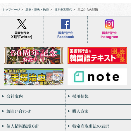
トップページ
＞
歴史・宗教・民俗
＞
日本史近現代
＞
周辺からの記憶
国書刊行会
国書刊行会
国書刊行会
X(旧Twitter)
Facebook
Instagram
会社案内
お問い合わせ
個人情報保護方針