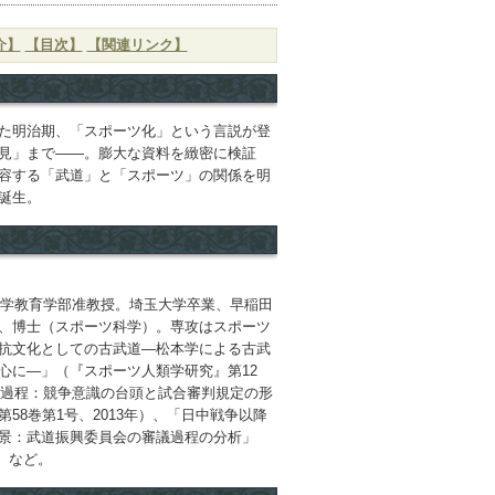
介】
【目次】
【関連リンク】
た明治期、「スポーツ化」という言説が登
見」まで――。膨大な資料を緻密に検証
容する「武道」と「スポーツ」の関係を明
誕生。
大学教育学部准教授。埼玉大学卒業、早稲田
、博士（スポーツ科学）。専攻はスポーツ
抗文化としての古武道―松本学による古武
心に―」（『スポーツ人類学研究』第12
立過程：競争意識の台頭と試合審判規定の形
58巻第1号、2013年）、「日中戦争以降
景：武道振興委員会の審議過程の分析」
年）など。