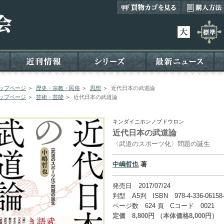
ップページ
＞
歴史・宗教・民俗
＞
思想
＞
近代日本の武道論
ップページ
＞
芸術・芸能
＞
近代日本の武道論
キンダイニホンノブドウロン
近代日本の武道論
〈武道のスポーツ化〉問題の誕生
中嶋哲也
著
発売日 2017/07/24
判型 A5判 ISBN 978-4-336-06158
ページ数 624 頁 Cコード 0021
定価 8,800円 （本体価格8,000円）