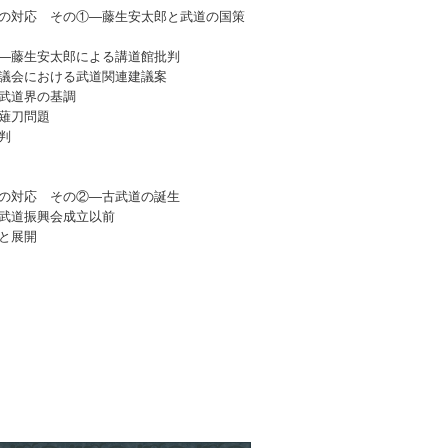
の対応 その①―藤生安太郎と武道の国策
―藤生安太郎による講道館批判
議会における武道関連建議案
武道界の基調
薙刀問題
判
の対応 その②―古武道の誕生
武道振興会成立以前
と展開