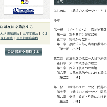
はじめに 〈武道のスポーツ化〉と
序章
第一部 〈術から道へ〉―嘉納治五郎
紀伊國屋書店
|
三省堂書店
|
くま
第一章 撃剣興行と警察武術
ざわ書店
|
東京都書店案内
第二章 実戦から教育へ
第三章 嘉納治五郎と講道館柔道の
【第一部 小括】
第二部 武道概念の成立―大日本武徳
第四章 大日本武徳会の成立
第五章 西久保弘道の武道論
第六章 大日本武徳会における武道
【第二部 小括】
第三部 〈武道のスポーツ化〉問題の
第七章 〈武道のスポーツ化〉問題
第八章 剣道・柔道・弓道における
【第三部 小括】