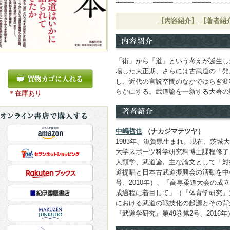
【内容紹介】
【著者紹
「術」から「道」という考えが誕生し
場した大正期、さらには古武道の「発
し、近代の言説空間のなかでゆらぎ変
らかにする。武道論を一新する大著の
＊在庫あり
中嶋哲也
（ナカジマテツヤ）
1983年、滋賀県生まれ。現在、茨城
大学スポーツ科学研究科博士課程修了
人類学、武道論。主な論文として「対
道提唱と日本古武道振興会の活動を中
号、2010年）、「高専柔道大会の成
成過程に着目して」（『体育学研究』第
における武道の戦技化の起源とその背
『武道学研究』第49巻第2号、2016