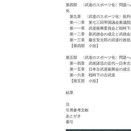
第四部 〈武道のスポーツ化〉問題へ
化
第九章 〈武道のスポーツ化〉批判
第一〇章 第七三回帝国議会衆議院
第一一章 武道振興委員会と戦時下
第一二章 新武徳会の成立と武徳会
第一三章 藤生安太郎の武道行政批
【第四部 小括】
第五部 〈武道のスポーツ化〉問題へ
第一四章 武術諸流の近代―日本古
第一五章 日本古武道振興会の成立
第一六章 戦時下の古武道
【第五部 小括】
結章
注
引用参考文献
あとがき
索引