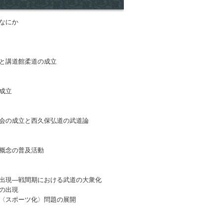
はなにか
と講道館柔道の成立
成立
会の成立と西久保弘道の武道論
概念の普及活動
出現―戦間期における武道の大衆化
の出現
〈スポーツ化〉問題の展開