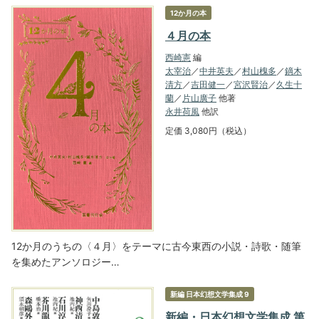
12か月の本
４月の本
西崎憲
編
太宰治
／
中井英夫
／
村山槐多
／
鏑木
清方
／
吉田健一
／
宮沢賢治
／
久生十
蘭
／
片山廣子
他著
永井荷風
他訳
定価 3,080円（税込）
12か月のうちの〈４月〉をテーマに古今東西の小説・詩歌・随筆
を集めたアンソロジー…
新編 日本幻想文学集成 9
新編・日本幻想文学集成 第