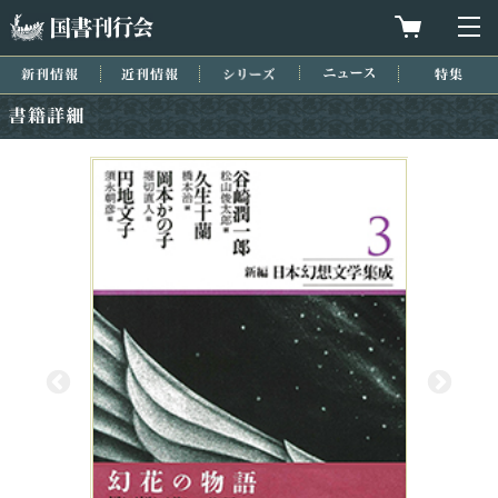
国書刊行会
買物カゴを
メ
新刊情報
近刊情報
シリーズ
ニュース
特集
書籍詳細