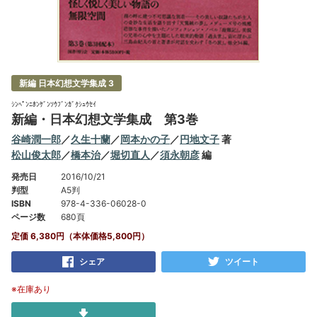
新編 日本幻想文学集成 3
ｼﾝﾍﾟﾝﾆﾎﾝｹﾞﾝｿｳﾌﾞﾝｶﾞｸｼｭｳｾｲ
新編・日本幻想文学集成 第3巻
谷崎潤一郎
／
久生十蘭
／
岡本かの子
／
円地文子
著
松山俊太郎
／
橋本治
／
堀切直人
／
須永朝彦
編
発売日
2016/10/21
判型
A5判
ISBN
978-4-336-06028-0
ページ数
680頁
定価 6,380円（本体価格5,800円）
シェア
ツイート
※在庫あり