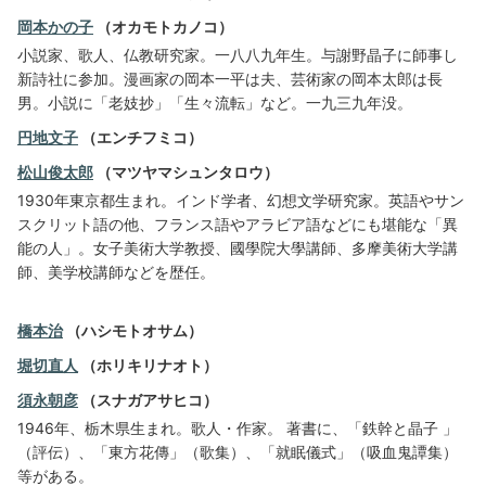
岡本かの子
（オカモトカノコ）
小説家、歌人、仏教研究家。一八八九年生。与謝野晶子に師事し
新詩社に参加。漫画家の岡本一平は夫、芸術家の岡本太郎は長
男。小説に「老妓抄」「生々流転」など。一九三九年没。
円地文子
（エンチフミコ）
松山俊太郎
（マツヤマシュンタロウ）
1930年東京都生まれ。インド学者、幻想文学研究家。英語やサン
スクリット語の他、フランス語やアラビア語などにも堪能な「異
能の人」。女子美術大学教授、國學院大學講師、多摩美術大学講
師、美学校講師などを歴任。
橋本治
（ハシモトオサム）
堀切直人
（ホリキリナオト）
須永朝彦
（スナガアサヒコ）
1946年、栃木県生まれ。歌人・作家。 著書に、「鉄幹と晶子 」
（評伝）、「東方花傳」（歌集）、「就眠儀式」（吸血鬼譚集）
等がある。