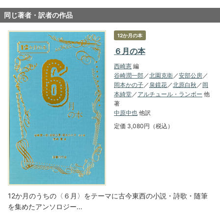
同じ著者・訳者の作品
12か月の本
６月の本
西崎憲
編
谷崎潤一郎
／
北園克衛
／
安部公房
／
岡本かの子
／
泉鏡花
／
北原白秋
／
岡
本綺堂
／
アルチュール・ランボー
他
著
中原中也
他訳
定価 3,080円（税込）
12か月のうちの〈６月〉をテーマに古今東西の小説・詩歌・随筆
を集めたアンソロジー…