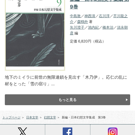
9巻
中島敦
／
神西清
／
石川淳
／
芥川龍之
介
／
森鴎外
著
矢川澄子
／
池内紀
／
橋本治
／
須永朝
彦
編
定価 6,820円（税込）
地下のミイラに前世の無限連鎖を見出す「木乃伊」。応仁の乱に
材をとった「雪の宿り」…
もっと見る
トップページ
＞
日本文学
＞
幻想文学
＞
新編・日本幻想文学集成 第3巻