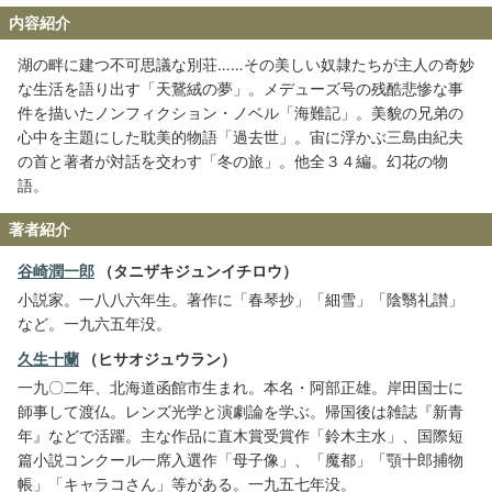
内容紹介
湖の畔に建つ不可思議な別荘……その美しい奴隷たちが主人の奇妙
な生活を語り出す「天鵞絨の夢」。メデューズ号の残酷悲惨な事
件を描いたノンフィクション・ノベル「海難記」。美貌の兄弟の
心中を主題にした耽美的物語「過去世」。宙に浮かぶ三島由紀夫
の首と著者が対話を交わす「冬の旅」。他全３４編。幻花の物
語。
著者紹介
谷崎潤一郎
（タニザキジュンイチロウ）
小説家。一八八六年生。著作に「春琴抄」「細雪」「陰翳礼讃」
など。一九六五年没。
久生十蘭
（ヒサオジュウラン）
一九〇二年、北海道函館市生まれ。本名・阿部正雄。岸田国士に
師事して渡仏。レンズ光学と演劇論を学ぶ。帰国後は雑誌『新青
年』などで活躍。主な作品に直木賞受賞作「鈴木主水」、国際短
篇小説コンクール一席入選作「母子像」、「魔都」「顎十郎捕物
帳」「キャラコさん」等がある。一九五七年没。