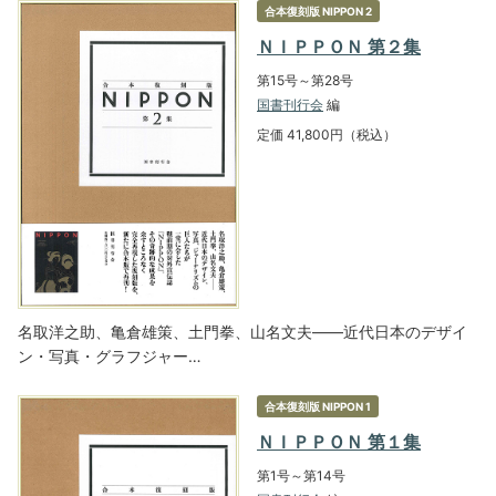
合本復刻版 NIPPON 2
ＮＩＰＰＯＮ 第２集
第15号～第28号
国書刊行会
編
定価 41,800円（税込）
名取洋之助、亀倉雄策、土門拳、山名文夫――近代日本のデザイ
ン・写真・グラフジャー…
合本復刻版 NIPPON 1
ＮＩＰＰＯＮ 第１集
第1号～第14号