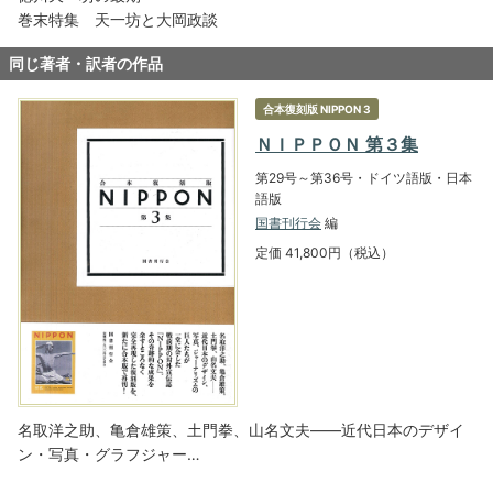
巻末特集 天一坊と大岡政談
同じ著者・訳者の作品
合本復刻版 NIPPON 3
ＮＩＰＰＯＮ 第３集
第29号～第36号・ドイツ語版・日本
語版
国書刊行会
編
定価 41,800円（税込）
名取洋之助、亀倉雄策、土門拳、山名文夫――近代日本のデザイ
ン・写真・グラフジャー…