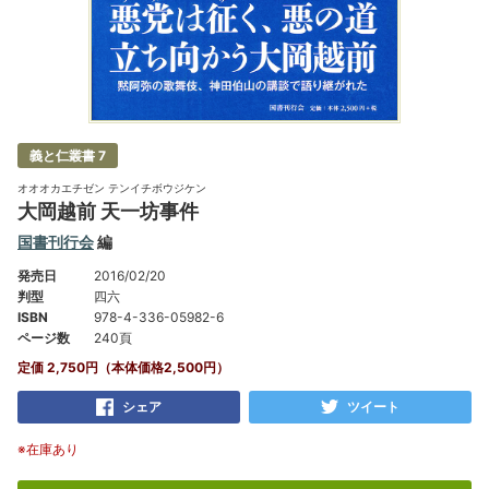
義と仁叢書 7
オオオカエチゼン テンイチボウジケン
大岡越前 天一坊事件
国書刊行会
編
発売日
2016/02/20
判型
四六
ISBN
978-4-336-05982-6
ページ数
240頁
定価 2,750円（本体価格2,500円）
シェア
ツイート
※在庫あり