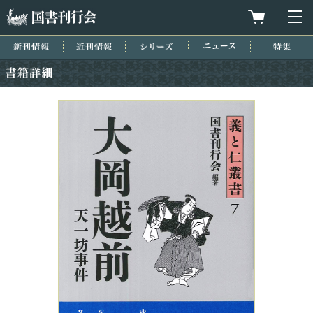
国書刊行会
買物カゴを
メ
新刊情報
近刊情報
シリーズ
ニュース
特集
書籍詳細