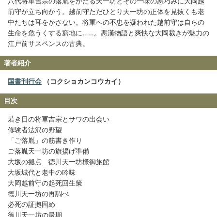
八代将軍吉宗の落胤をかたる天一坊とその一味の悪巧みに大岡越
前守が立ち向かう。越前守ただひとり天一坊の正体を見抜くも老
中たちは耳をかさない。将軍への不忠を疑われた越前守は自らの
生命を危うくする窮地に……。悪漢物語と爽快な大岡裁きが魅力の
江戸前サスペンスの古典。
著者紹介
国書刊行会
（コクショカンコウカイ）
目次
若き日の将軍吉宗とサワの出会い
修験者法沢の野望
「ご落胤」の筋書き作り
ご落胤天一坊の旗揚げ準備
大坂の拠点 徳川天一坊様御旅館
大坂城代と老中の吟味
大岡越前守の起死回生策
徳川天一坊の再調べ
必死の証拠固め
徳川天一坊の最期