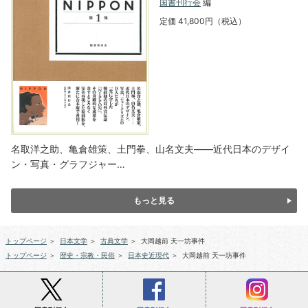
国書刊行会
編
定価 41,800円（税込）
名取洋之助、亀倉雄策、土門拳、山名文夫――近代日本のデザイ
ン・写真・グラフジャー…
もっと見る
トップページ
＞
日本文学
＞
古典文学
＞
大岡越前 天一坊事件
トップページ
＞
歴史・宗教・民俗
＞
日本史近現代
＞
大岡越前 天一坊事件