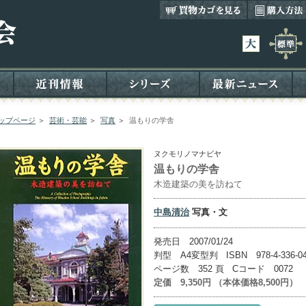
ップページ
＞
芸術・芸能
＞
写真
＞
温もりの学舎
ヌクモリノマナビヤ
温もりの学舎
木造建築の美を訪ねて
中島清治
写真・文
発売日 2007/01/24
判型 A4変型判 ISBN 978-4-336-04
ページ数 352 頁 Cコード 0072
定価 9,350円 （本体価格8,500円）