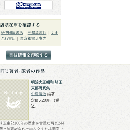
紀伊國屋書店
|
三省堂書店
|
くま
ざわ書店
|
東京都書店案内
明治大正昭和 埼玉
東部写真集
中島清治
編著
定価5,280円（税
込）
埼玉東部100年の歴史を貴重な写真244
葉と編著者自作の詩を交えた格調高い