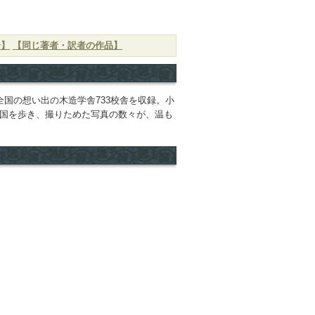
介】
【同じ著者・訳者の作品】
全国の想い出の木造学舎733校舎を収録。小
全国を歩き、撮りためた写真の数々が、温も