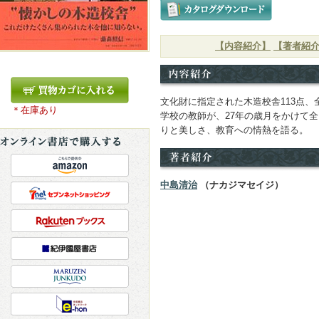
【内容紹介】
【著者紹
文化財に指定された木造校舎113点、
＊在庫あり
学校の教師が、27年の歳月をかけて
りと美しさ、教育への情熱を語る。
中島清治
（ナカジマセイジ）