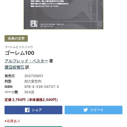
未来の文学
ゴーレムヒャクジョウ
ゴーレム100
アルフレッド・ベスター
著
渡辺佐智江
訳
発売日
2007/06/01
判型
四六変型判
ISBN
978-4-336-04737-3
ページ数
504頁
定価 2,750円（本体価格2,500円）
シェア
ツイート
※在庫あり