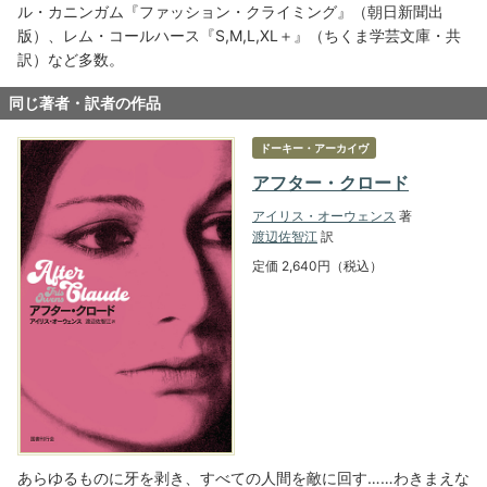
ル・カニンガム『ファッション・クライミング』（朝日新聞出
版）、レム・コールハース『S,M,L,XL＋』（ちくま学芸文庫・共
訳）など多数。
同じ著者・訳者の作品
ドーキー・アーカイヴ
アフター・クロード
アイリス・オーウェンス
著
渡辺佐智江
訳
定価 2,640円（税込）
あらゆるものに牙を剥き、すべての人間を敵に回す……わきまえな