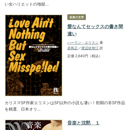
い女ハリエットの地獄…
未来の文学
愛なんてセックスの書き間
違い
ハーラン・エリスン
著
若島正
／
渡辺佐智江
訳
定価 2,640円（税込）
カリスマSF作家エリスンはSF以外の小説も凄い！初期の非SF作品
を精選、日本オリ…
音楽と沈黙 １