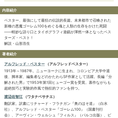
内容紹介
ベスター、最強にして最狂の伝説的長篇。未来都市で召喚された
新種の悪魔ゴーレム100をめぐる魂と人類の生存をかけた死闘
――軽妙な語り口とタイポグラフィ遊戯が渾然一体となったベス
ターズ・ベスト！
解説・山形浩生
著者紹介
アルフレッド・ベスター
（アルフレッドベスター）
1913年～1987年。ニューヨークに生まれ、コロンビア大学中退
後、脚本家、編集者などのかたわらSF作家として活躍。長編『分
解された男』で1953年第1回ヒューゴー賞を受賞。寡作ながらも
超絶技巧と実験的作風で熱狂的ファンを持つ。
渡辺佐智江
（ワタナベサチエ）
翻訳家。訳書にリチャード・フラナガン『奥のほそ道』（白水
社）、アルフレッド・ベスター『ゴーレム100』（国書刊行
会）、アーヴィン・ウェルシュ『フィルス』（パルコ出版）、ビ