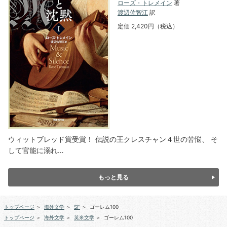
ローズ・トレメイン
著
渡辺佐智江
訳
定価 2,420円（税込）
ウィットブレッド賞受賞！ 伝説の王クレスチャン４世の苦悩、 そ
して官能に溺れ…
もっと見る
トップページ
＞
海外文学
＞
SF
＞
ゴーレム100
トップページ
＞
海外文学
＞
英米文学
＞
ゴーレム100