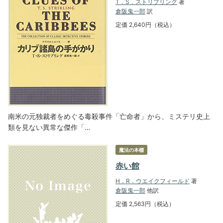
T．S．ストリブリング
著
倉阪鬼一郎
訳
定価 2,640円（税込）
南米の元独裁者をめぐる毒殺事件「亡命者」から、ミステリ史上
類を見ない異常な傑作「…
魔法の本棚
赤い館
H．R．ウエイクフィールド
著
倉阪鬼一郎
他訳
定価 2,563円（税込）