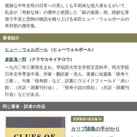
孤独な中年女性の日常への美しくも不気味な侵入者をえがいて、
乱歩が〈奇妙な味〉の傑作と絶賛した「銀の仮面」他、絶妙な筆
致で不安と恐怖の物語を織り上げる名匠ヒュー・ウォルポールの
本邦初の傑作集。
著者紹介
ヒュー・ウォルポール
（ヒューウォルポール）
倉阪鬼一郎
（クラサカキイチロウ）
一九六〇年三重県生まれ。早稲田大学文学部文芸科卒、同大学院
日本文学専攻中退。作家・翻訳家・俳人。著書に短篇集「怪奇十
三夜」、句集「怪奇館」など、訳書にウエイクフィールド「赤い
館」（共訳・国書刊行会）、「怪奇小説の世紀」（共訳・国書刊
行会）などがある。
同じ著者・訳者の作品
世界探偵小説全集 15
カリブ諸島の手がかり