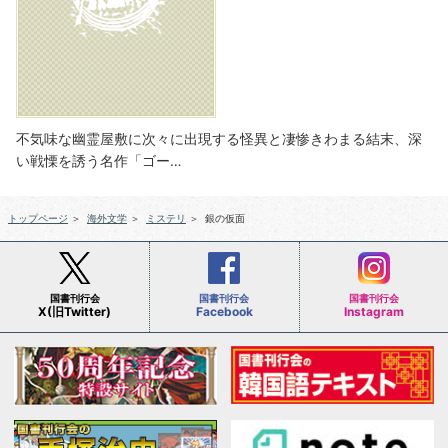
不気味な幽霊屋敷に次々に出現する怪異と凄惨きわまる結末、深
い戦慄を誘う名作「ゴー…
トップページ
＞
海外文学
＞
ミステリ
＞
銀の仮面
国書刊行会
国書刊行会
国書刊行会
X(旧Twitter)
Facebook
Instagram