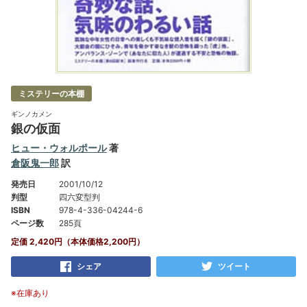
ミステリーの本棚
ギンノカメン
銀の仮面
ヒュー・ウォルポール
著
倉阪鬼一郎
訳
発売日
2001/10/12
判型
四六変型判
ISBN
978-4-336-04244-6
ページ数
285頁
定価 2,420円（本体価格2,200円）
シェア
ツイート
※在庫あり