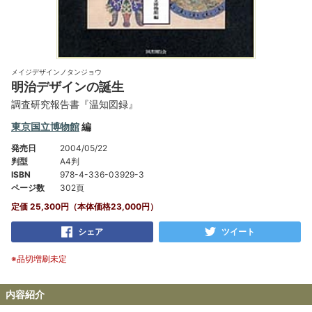
メイジデザインノタンジョウ
明治デザインの誕生
調査研究報告書『温知図録』
東京国立博物館
編
発売日
2004/05/22
判型
A4判
ISBN
978-4-336-03929-3
ページ数
302頁
定価 25,300円（本体価格23,000円）
シェア
ツイート
※品切増刷未定
内容紹介