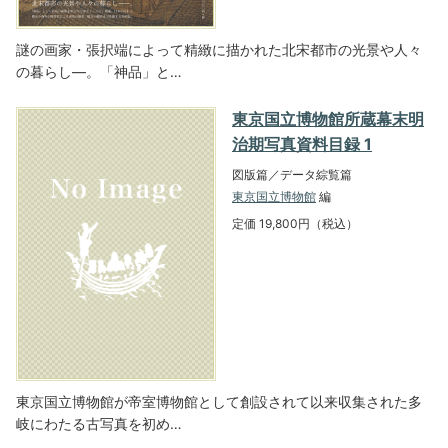
謎の画家・張択端によって精緻に描かれた北宋都市の光景や人々
の暮らし―。「神品」と…
東京国立博物館所蔵幕末明
治期写真資料目録 1
図版篇／データ綜覧篇
東京国立博物館
編
定価 19,800円（税込）
東京国立博物館が帝室博物館として創設されて以来収集された多
岐にわたる古写真を初め…