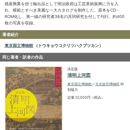
殖産興業を担う輸出品として明治政府は工芸美術振興に力を入
れ、模範とすべき美麗な一大カタログを制作した。原本をCD-
ROM化し、第一線の研究者38名の共同研究を付して刊行。約400
枚の写真を収録。
著者紹介
東京国立博物館
（トウキョウコクリツハクブツカン）
同じ著者・訳者の作品
決定版
清明上河図
東京国立博物館
／
北京故宮博物院
特
別協力
定価 22,000円（税込）