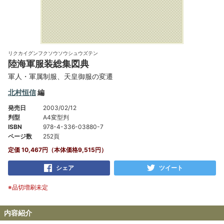
リクカイグンフクソウソウシュウズテン
陸海軍服装総集図典
軍人・軍属制服、天皇御服の変遷
北村恒信
編
発売日
2003/02/12
判型
A4変型判
ISBN
978-4-336-03880-7
ページ数
252頁
定価 10,467円（本体価格9,515円）
シェア
ツイート
※品切増刷未定
内容紹介