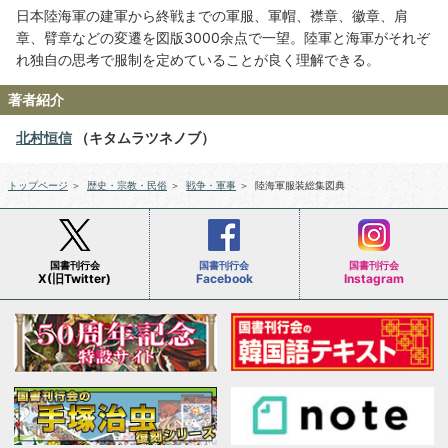
日本陸海軍の建軍から終戦までの軍服、軍帽、襟章、徽章、肩
章、臂章などの変遷を図版3000余点で一望。陸軍と海軍がそれぞ
れ独自の思考で服制を定めていることが良く理解できる。
著者紹介
北村恒信
（キタムラツネノブ）
トップページ
＞
歴史・宗教・民俗
＞
戦争・軍事
＞
陸海軍服装総集図典
国書刊行会
国書刊行会
国書刊行会
X(旧Twitter)
Facebook
Instagram