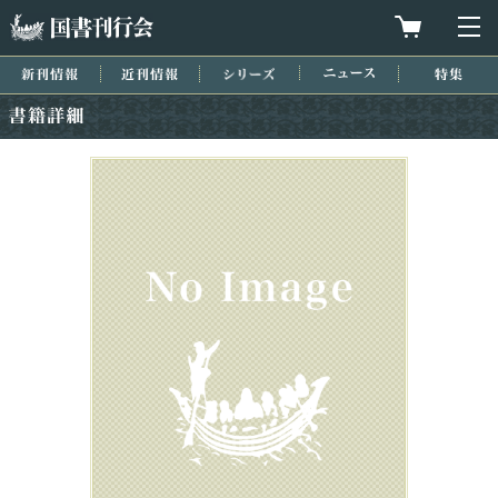
国書刊行会
買物カゴを
メ
新刊情報
近刊情報
シリーズ
ニュース
特集
書籍詳細