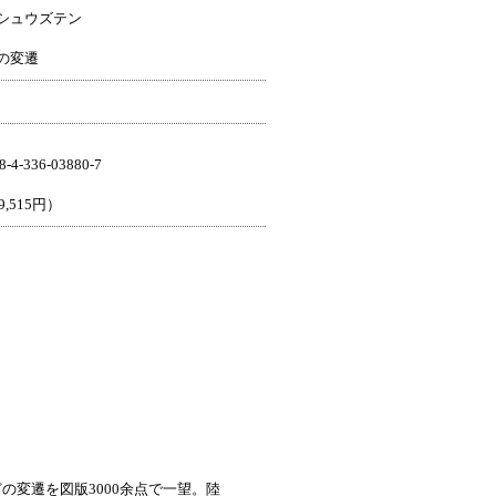
シュウズテン
の変遷
-336-03880-7
,515円）
変遷を図版3000余点で一望。陸