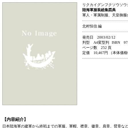
リクカイグンフクソウソウ
陸海軍服装総集図典
軍人・軍属制服、天皇御服
北村恒信 編
発売日 2003/02/12
判型 A4変型判 ISBN 978-4
ページ数 252 頁
定価 10,467円 （本体価格9
【内容紹介】
日本陸海軍の建軍から終戦までの軍服、軍帽、襟章、徽章、肩章、臂章などの