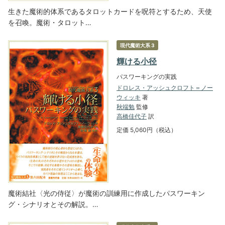
生きた魔術的体系であるタロットカードを呪符とするため、天使
を召喚。魔術・タロット…
現代魔術大系 3
輝ける小径
パスワーキングの実践
ドロレス・アッシュクロフト＝ノー
ウィッキ
著
秋端勉
監修
高橋佳代子
訳
定価 5,060円（税込）
魔術結社〈光の侍従〉が魔術の訓練用に作成したパスワーキン
グ・シナリオとその解説。…