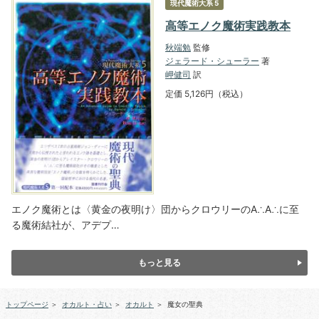
現代魔術大系 5
高等エノク魔術実践教本
秋端勉
監修
ジェラード・シューラー
著
岬健司
訳
定価 5,126円（税込）
エノク魔術とは〈黄金の夜明け〉団からクロウリーのA∴A∴に至
る魔術結社が、アデプ…
もっと見る
トップページ
＞
オカルト・占い
＞
オカルト
＞
魔女の聖典