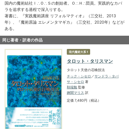
国内の魔術結社Ｉ∴Ｏ∴Ｓの創始者。Ｏ∴Ｈ∴団員。実践的なカバ
ラを追求する過程で深入りする。
著書に、『実践魔術講座 リフォルマティオ』（三交社、2013
年）、『魔術原論 エレメンタマギカ』（三交社、2020年）などが
ある。
同じ著者・訳者の作品
現代魔術大系 1
タロット・タリスマン
タロット天使の召喚技法
チック・シセロ
／
サンドラ・タバ
サ・シセロ
著
秋端勉
監修
婀聞マリス
訳
定価 7,480円（税込）