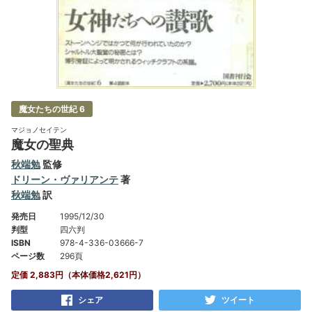
魔女たちの世紀 6
マジョノセイテン
魔女の聖典
秋端勉
監修
ドリーン・ヴァリアンテ
著
秋端勉
訳
発売日
1995/12/30
判型
四六判
ISBN
978-4-336-03666-7
ページ数
296頁
定価 2,883円（本体価格2,621円）
シェア
ツイート