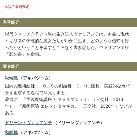
※品切増刷未定
内容紹介
現代ウィッチクラフト界の生き証人ヴァリアンテは、本書に現代
イギリスの伝統的な魔女たちがいかに生き、どのような儀式を行
ったかということを余すところなく書き記した。ヴァリアンテ版
『影の書』を併録。
著者紹介
秋端勉
（アキバツトム）
国内の魔術結社Ｉ∴Ｏ∴Ｓの創始者。Ｏ∴Ｈ∴団員。実践的なカバ
ラを追求する過程で深入りする。
著書に、『実践魔術講座 リフォルマティオ』（三交社、2013
年）、『魔術原論 エレメンタマギカ』（三交社、2020年）などが
ある。
ドリーン・ヴァリアンテ
（ドリーンヴァリアンテ）
秋端勉
（アキバツトム）