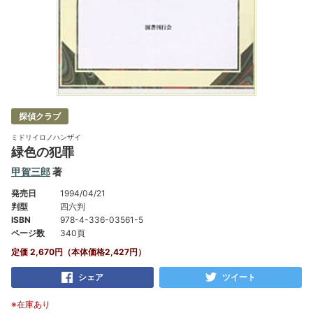
探偵クラブ
ミドリイロノハンザイ
緑色の犯罪
甲賀三郎
著
発売日
1994/04/21
判型
四六判
ISBN
978-4-336-03561-5
ページ数
340頁
定価 2,670円（本体価格2,427円）
シェア
ツイート
※在庫あり