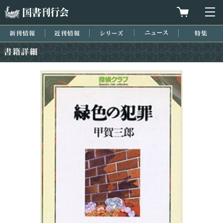
国書刊行会
買物カゴを
メ
新刊情報
近刊情報
シリーズ
ニュース
特集
書籍詳細