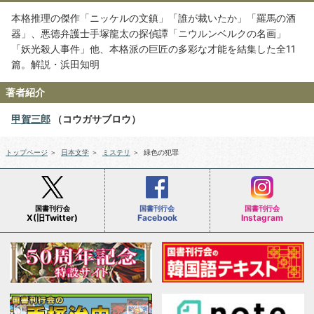
本格推理の傑作「ニッケルの文鎮」「誰が裁いたか」「羅馬の酒
器」、悪徳弁護士手塚龍太の探偵譚「ニウルンベルクの名画」
「妖光殺人事件」他、本格派の巨匠の多彩な才能を結集した全11
篇。解説・浜田知明
著者紹介
甲賀三郎
（コウガサブロウ）
トップページ
＞
日本文学
＞
ミステリ
＞
緑色の犯罪
国書刊行会
国書刊行会
国書刊行会
X(旧Twitter)
Facebook
Instagram