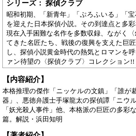
シリーズ： 探偵クラブ
昭和初期、「新青年」「ぷろふいる」「宝
を迎えた日本探偵小説。その到達点と多彩
現在入手困難な名作を多数収録、ながく〈
てきた名匠たち、戦後の復興を支えた巨
し、探偵小説黄金時代の熱気とロマンを
ァン待望の〈探偵クラブ〉コレクション!!
【内容紹介】
本格推理の傑作「ニッケルの文鎮」「誰が
器」、悪徳弁護士手塚龍太の探偵譚「ニウ
「妖光殺人事件」他、本格派の巨匠の多彩な
篇。解説・浜田知明
【著者紹介】