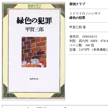
探偵クラブ
ミドリイロノハンザイ
緑色の犯罪
甲賀三郎 著
発売日 1994/04/21
判型 四六判 ISBN 978-4-3
ページ数 340 頁
定価 2,670円 （本体価格2