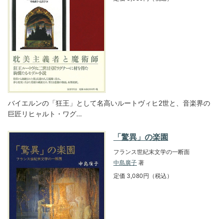
バイエルンの「狂王」として名高いルートヴィヒ2世と、音楽界の
巨匠リヒャルト・ワグ…
「驚異」の楽園
フランス世紀末文学の一断面
中島廣子
著
定価 3,080円（税込）