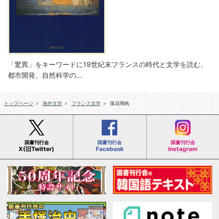
「驚異」をキーワードに19世紀末フランスの時代と文学を読む。
都市開発、自然科学の…
トップページ
＞
海外文学
＞
フランス文学
＞
落花飛鳥
国書刊行会
国書刊行会
国書刊行会
X(旧Twitter)
Facebook
Instagram