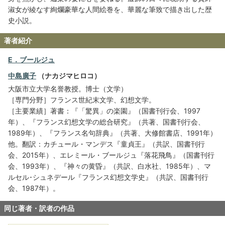
淑女が綾なす絢爛豪華な人間絵巻を、華麗な筆致で描き出した歴
史小説。
著者紹介
E．ブールジュ
中島廣子
（ナカジマヒロコ）
大阪市立大学名誉教授。博士（文学）
［専門分野］フランス世紀末文学、幻想文学。
［主要業績］著書：『「驚異」の楽園』（国書刊行会、1997
年）、『フランス幻想文学の総合研究』（共著、国書刊行会、
1989年）、『フランス名句辞典』（共著、大修館書店、1991年）
他。翻訳：カチュール・マンデス『童貞王』（共訳、国書刊行
会、2015年）、エレミール・ブールジュ『落花飛鳥』（国書刊行
会、1993年）、『神々の黄昏』（共訳、白水社、1985年）、マ
ルセル･シュネデール『フランス幻想文学史』（共訳、国書刊行
会、1987年）。
同じ著者・訳者の作品