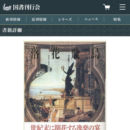
国書刊行会
買物カゴを
メ
新刊情報
近刊情報
シリーズ
ニュース
特集
書籍詳細