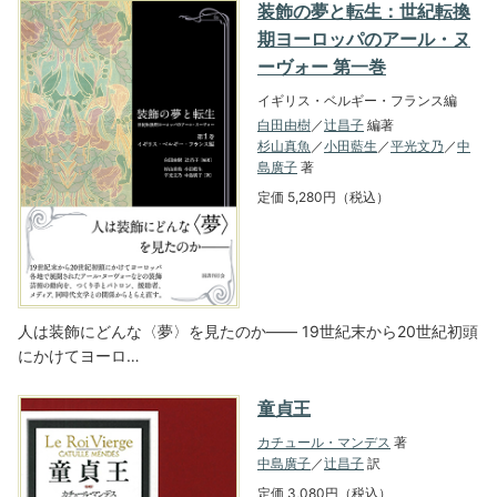
装飾の夢と転生：世紀転換
期ヨーロッパのアール・ヌ
ーヴォー 第一巻
イギリス・ベルギー・フランス編
白田由樹
／
辻昌子
編著
杉山真魚
／
小田藍生
／
平光文乃
／
中
島廣子
著
定価 5,280円（税込）
人は装飾にどんな〈夢〉を見たのか―― 19世紀末から20世紀初頭
にかけてヨーロ…
童貞王
カチュール・マンデス
著
中島廣子
／
辻昌子
訳
定価 3,080円（税込）