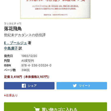
ラッカヒチョウ
落花飛鳥
世紀末デカダンスの彷徨譚
E．ブールジュ
著
中島廣子
訳
発売日
1993/12/20
判型
A5変型判
ISBN
978-4-336-03524-0
ページ数
396頁
定価 3,418円（本体価格3,107円）
シェア
ツイート
※在庫あり