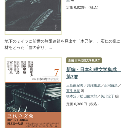
定価 6,820円（税込）
地下のミイラに前世の無限連鎖を見出す「木乃伊」。応仁の乱に
材をとった「雪の宿り」…
新編 日本幻想文学集成 7
新編・日本幻想文学集成
第7巻
三島由紀夫
／
川端康成
／
正宗白鳥
／
室生犀星
著
橋本治
／
松山俊太郎
／
矢川澄子
編
定価 6,380円（税込）