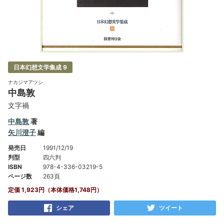
日本幻想文学集成 9
ナカジマアツシ
中島敦
文字禍
中島敦
著
矢川澄子
編
発売日
1991/12/19
判型
四六判
ISBN
978-4-336-03219-5
ページ数
263頁
定価 1,923円（本体価格1,748円）
シェア
ツイート