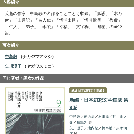
内容紹介
夭逝の作家・中島敦の名作をことごとく収録。「狐憑」「木乃
伊」「山月記」「名人伝」「悟浄出世」「悟浄歎異」「盈虚」
「牛人」「弟子」「李陵」「幸福」「文字禍」「遍歴」の全13
篇。
著者紹介
中島敦
（ナカジマアツシ）
矢川澄子
（ヤガワスミコ）
同じ著者・訳者の作品
新編 日本幻想文学集成 9
新編・日本幻想文学集成 第
9巻
中島敦
／
神西清
／
石川淳
／
芥川龍之
介
／
森鴎外
著
矢川澄子
／
池内紀
／
橋本治
／
須永朝
彦
編