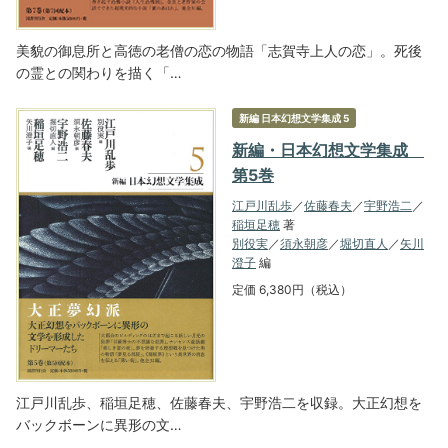
美貌の御息所と高徳の老僧の恋の物語「志賀寺上人の恋」。死後
の霊との関わりを描く「…
新編 日本幻想文学集成 5
新編・日本幻想文学集成
第5巻
江戸川乱歩
／
佐藤春夫
／
宇野浩二
／
稲垣足穂
著
別役実
／
須永朝彦
／
堀切直人
／
矢川
澄子
編
定価 6,380円（税込）
江戸川乱歩、稲垣足穂、佐藤春夫、宇野浩二を収録。大正幻想を
バックボーンに異形の文…