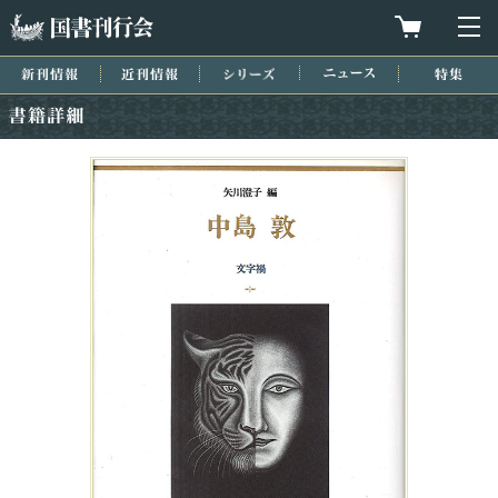
国書刊行会
買物カゴを
メ
新刊情報
近刊情報
シリーズ
ニュース
特集
書籍詳細