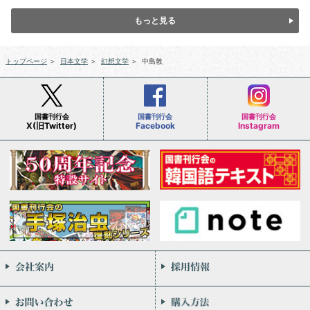
もっと見る
トップページ
＞
日本文学
＞
幻想文学
＞
中島敦
国書刊行会
国書刊行会
国書刊行会
X(旧Twitter)
Facebook
Instagram
会社案内
お問い合わせ