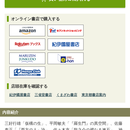
オンライン書店で購入する
店頭在庫を確認する
紀伊國屋書店
三省堂書店
くまざわ書店
東京都書店案内
内容紹介
三好行雄「仮構の生」、平岡敏夫「『羅生門』の異空間」、佐藤
泰正「『西方の人』論」、佐々木充「龍之介の裡なる漱石」、神