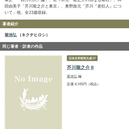
田由美子「芥川龍之介と東京」、奥野政元「芥川『老狂人』につ
いて」他、全23篇収録。
著者紹介
菊池弘
（キクチヒロシ）
同じ著者・訳者の作品
日本文学研究大成 17
芥川龍之介 Ⅱ
菊池弘
編
定価 4,165円（税込）