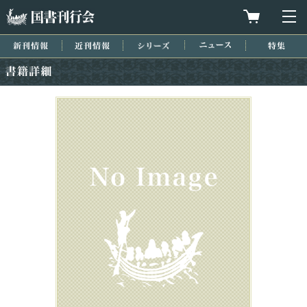
国書刊行会
買物カゴを
メ
新刊情報
近刊情報
シリーズ
ニュース
特集
書籍詳細