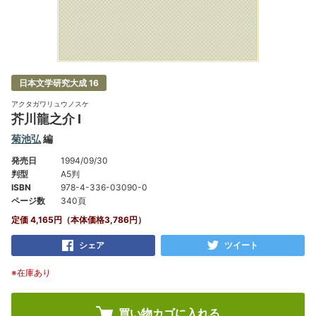
日本文学研究大成 16
アクタガワリュウノスケ
芥川龍之介 Ⅰ
菊池弘
編
発売日
1994/09/30
判型
A5判
ISBN
978-4-336-03090-0
ページ数
340頁
定価 4,165円（本体価格3,786円）
シェア
ツイート
※在庫あり