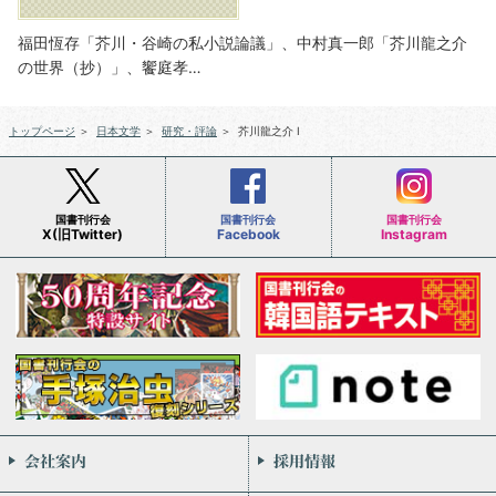
福田恆存「芥川・谷崎の私小説論議」、中村真一郎「芥川龍之介
の世界（抄）」、饗庭孝…
トップページ
＞
日本文学
＞
研究・評論
＞
芥川龍之介 Ⅰ
国書刊行会
国書刊行会
国書刊行会
X(旧Twitter)
Facebook
Instagram
会社案内