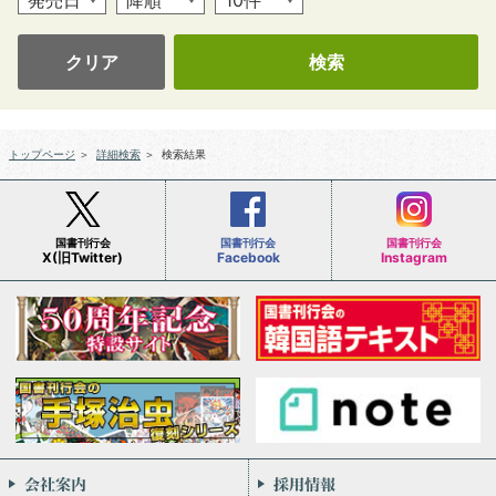
クリア
トップページ
＞
詳細検索
＞
検索結果
国書刊行会
国書刊行会
国書刊行会
X(旧Twitter)
Facebook
Instagram
会社案内