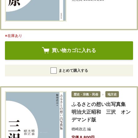
※在庫あり
買い物カゴに入れる
まとめて購入する
歴史・宗教・民俗
＞
地方史
ふるさとの想い出写真集
明治大正昭和 三沢 オン
デマンド版
楢崎政志 編
定価 8,800円