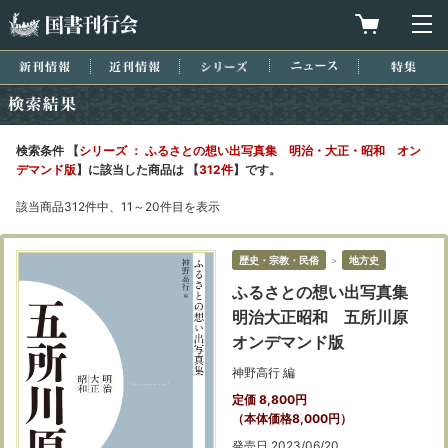
国書刊行会
買物カゴを
メ
新刊情報
近刊情報
シリーズ
ニュース
特集
検索結果
検索条件 【
シリーズ ： ふるさとの想い出写真集 明治・大正・昭和 オン
デマンド版
】に該当した商品は 【
312件
】です。
該当商品312件中、11～20件目を表示
歴史・宗教・民俗
＞
地方史
ふるさとの想い出写真集
明治大正昭和 五所川原
オンデマンド版
神野高行 編
定価 8,800円
（本体価格8,000円）
発売日 2023/06/20