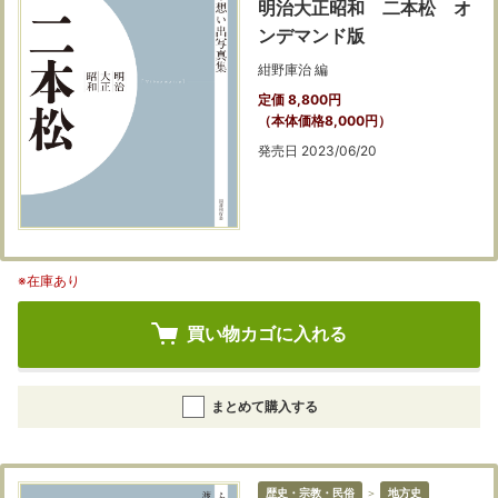
明治大正昭和 二本松 オ
ンデマンド版
紺野庫治 編
定価 8,800円
（本体価格8,000円）
発売日 2023/06/20
※在庫あり
買い物カゴに入れる
まとめて購入する
歴史・宗教・民俗
＞
地方史