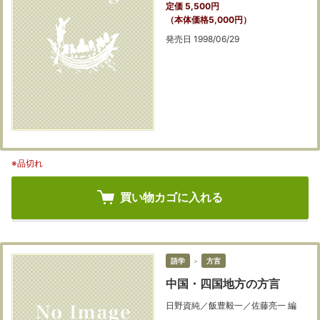
定価 5,500円
（本体価格5,000円）
発売日 1998/06/29
※品切れ
買い物カゴに入れる
語学
＞
方言
中国・四国地方の方言
日野資純／飯豊毅一／佐藤亮一 編