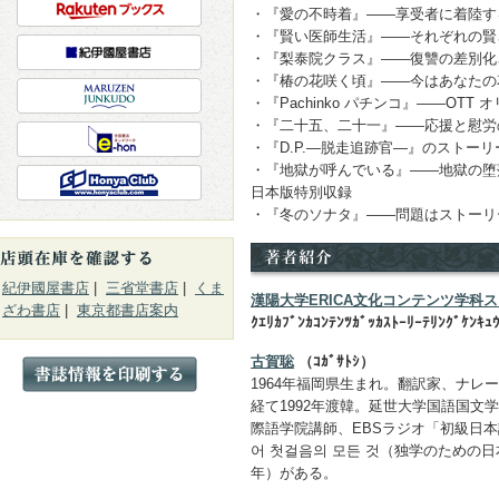
・『愛の不時着』――享受者に着陸す
・『賢い医師生活』――それぞれの賢
・『梨泰院クラス』――復讐の差別化
・『椿の花咲く頃』――今はあなたの
・『Pachinko パチンコ』――OT
・『二十五、二十一』――応援と慰労
・『D.P.―脱走追跡官―』のストー
・『地獄が呼んでいる』――地獄の堕
日本版特別収録
・『冬のソナタ』――問題はストーリ
紀伊國屋書店
|
三省堂書店
|
くま
漢陽大学ERICA文化コンテンツ学科
ざわ書店
|
東京都書店案内
ｸｴﾘｶﾌﾞﾝｶｺﾝﾃﾝﾂｶﾞｯｶｽﾄｰﾘｰﾃﾘﾝｸﾞｹﾝｷｭ
古賀聡
（ｺｶﾞｻﾄｼ）
1964年福岡県生まれ。翻訳家、ナレ
経て1992年渡韓。延世大学国語国文
際語学院講師、EBSラジオ「初級日本
어 첫걸음의 모든 것（独学のための日本
年）がある。