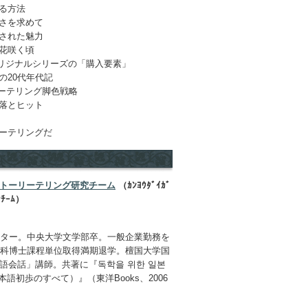
る方法
さを求めて
された魅力
花咲く頃
T オリジナルシリーズの「購入要素」
の20代年代記
リーテリング脚色戦略
落とヒット
ーテリングだ
ストーリーテリング研究チーム
（ｶﾝﾖｳﾀﾞｲｶﾞ
ｳﾁｰﾑ）
ーター。中央大学文学部卒。一般企業勤務を
学科博士課程単位取得満期退学。檀国大学国
語会話」講師。共著に『독학을 위한 일본
語初歩のすべて）』（東洋Books、2006