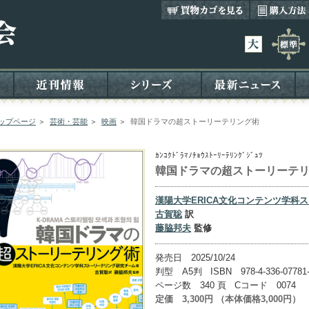
ップページ
＞
芸術・芸能
＞
映画
＞
韓国ドラマの超ストーリーテリング術
ｶﾝｺｸﾄﾞﾗﾏﾉﾁｮｳｽﾄｰﾘｰﾃﾘﾝｸﾞｼﾞｭﾂ
韓国ドラマの超ストーリーテ
漢陽大学ERICA文化コンテンツ学科
古賀聡
訳
藤脇邦夫
監修
発売日 2025/10/24
判型 A5判 ISBN 978-4-336-07781
ページ数 340 頁 Cコード 0074
定価 3,300円 （本体価格3,000円）