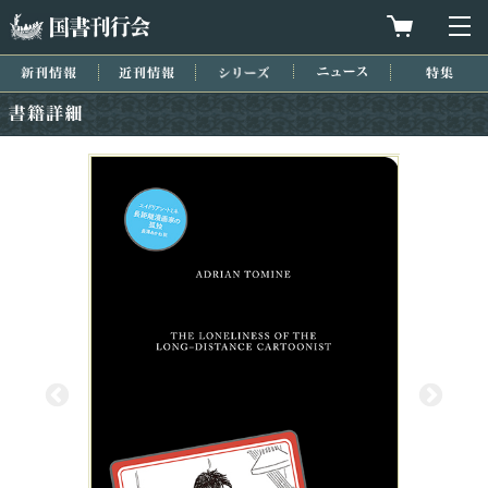
国書刊行会
買物カゴを
メ
新刊情報
近刊情報
シリーズ
ニュース
特集
書籍詳細