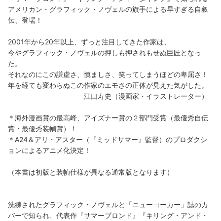
アメリカン・グラフィック・ノヴェルの旗手による早すぎる自叙
伝、登場！
2001年から20年以上、ずっと注目してきた作家は、
今やグラフィック・ノヴェルの押しも押されもせぬ巨匠となっ
た。
それなのにこの謙虚さ、慎ましさ、笑ってしまうほどの卑屈さ！
年を経ても変わらぬこの作家のエモさの正体が見えた気がした。
江口寿史（漫画家・イラストレーター）
＊海外漫画賞の最高峰、アイズナー賞の２部門受賞（最優秀自伝
賞・最優秀装幀賞）！
＊A24＆アリ・アスター（『ミッドサマー』監督）のプロダクシ
ョンによるアニメ化決定！
（本書は初版と装幀仕様が異なる通常版となります）
洗練されたグラフィック・ノヴェルと「ニューヨーカー」誌のカ
バーで知られ、代表作『サマーブロンド』『キリング・アンド・