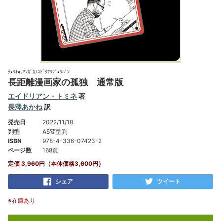
ﾁｮｳｷｮﾘﾏﾝｶﾞｶﾉｺﾄﾞｸﾂｳｼﾞｮｳﾊﾞﾝ
長距離漫画家の孤独 通常版
エイドリアン・トミネ
著
長澤あかね
訳
発売日
2022/11/18
判型
A5変型判
ISBN
978-4-336-07423-2
ページ数
168頁
定価 3,960円（本体価格3,600円）
シェア
ツイート
※在庫あり