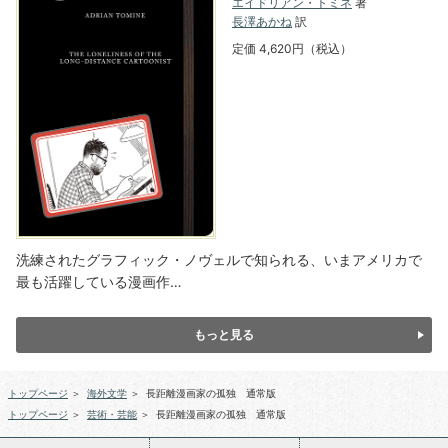
エイドリアン・トミネ
著
長澤あかね
訳
定価 4,620円（税込）
洗練されたグラフィック・ノヴェルで知られる、いまアメリカで
最も活躍している漫画作…
もっと見る
トップページ
＞
海外文学
＞
長距離漫画家の孤独 通常版
トップページ
＞
芸術・芸能
＞
長距離漫画家の孤独 通常版