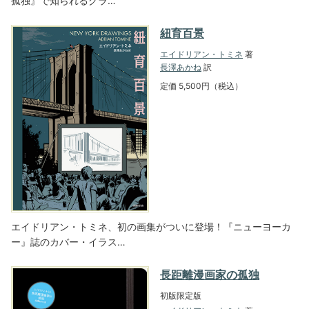
孤独』で知られるグラ…
紐育百景
エイドリアン・トミネ
著
長澤あかね
訳
定価 5,500円（税込）
エイドリアン・トミネ、初の画集がついに登場！『ニューヨーカ
ー』誌のカバー・イラス…
長距離漫画家の孤独
初版限定版