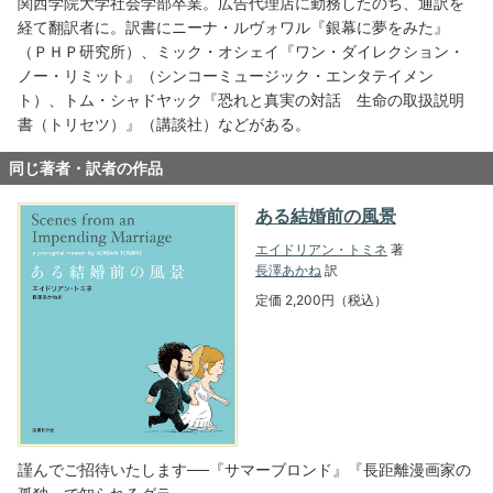
関西学院大学社会学部卒業。広告代理店に勤務したのち、通訳を
経て翻訳者に。訳書にニーナ・ルヴォワル『銀幕に夢をみた』
（ＰＨＰ研究所）、ミック・オシェイ『ワン・ダイレクション・
ノー・リミット』（シンコーミュージック・エンタテイメン
ト）、トム・シャドヤック『恐れと真実の対話 生命の取扱説明
書（トリセツ）』（講談社）などがある。
同じ著者・訳者の作品
ある結婚前の風景
エイドリアン・トミネ
著
長澤あかね
訳
定価 2,200円（税込）
謹んでご招待いたします──『サマーブロンド』『長距離漫画家の