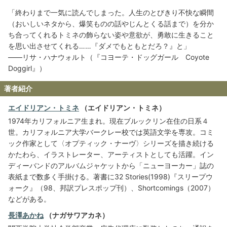
「終わりまで一気に読んでしまった。人生のとびきり不快な瞬間
（おいしいネタから、爆笑ものの話やじんとくる話まで）を分か
ち合ってくれるトミネの飾らない姿や意欲が、勇敢に生きること
を思い出させてくれる……『ダメでもともとだろ？』と」
――リサ・ハナウォルト（『コヨーテ・ドッグガール Coyote
Doggirl』）
著者紹介
エイドリアン・トミネ
（エイドリアン・トミネ）
1974年カリフォルニア生まれ。現在ブルックリン在住の日系４
世。カリフォルニア大学バークレー校では英語文学を専攻。コミ
ック作家として〈オプティック・ナーヴ〉シリーズを描き続ける
かたわら、イラストレーター、アーティストとしても活躍。イン
ディーバンドのアルバムジャケットから「ニューヨーカー」誌の
表紙まで数多く手掛ける。著書に32 Stories(1998)『スリープウ
ォーク』（98、邦訳プレスポップ刊）、Shortcomings（2007）
などがある。
長澤あかね
（ナガサワアカネ）