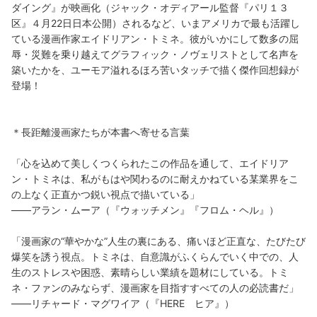
ダイング』が映画化（ジャック・オディアール監督『パリ１３
区』４月22日日本公開）されるなど、いまアメリカで最も活躍し
ている漫画作家エイドリアン・トミネ。彼がいかにして数多の屈
辱・災難を乗り越えてグラフィック・ノヴェリストとして名声を
築いたかを、ユーモア溢れるほろ苦いタッチで描く傑作回想録が
登場！
＊長距離漫画家たちが本書へ寄せる言葉
「心を込めて美しくつくられたこの作品を通して、エイドリア
ン・トミネは、私がもはや関わるのに耐えかねている某業界をこ
の上なく正直かつ鋭い視点で描いている」
――アラン・ムーア（『ウォッチメン』『フロム・ヘル』）
「漫画家の“華やかな”人生の裏にある、痛いほど正直な、たびたび
爆笑を誘う視点。トミネは、自意識がふくらんでいく中での、人
生のストレスや困惑、素晴らしい業績を題材にしている。トミ
ネ・ファンのみならず、漫画家を目指すすべての人の必読書だ」
――リチャード・マグワイア（『HERE ヒア』）