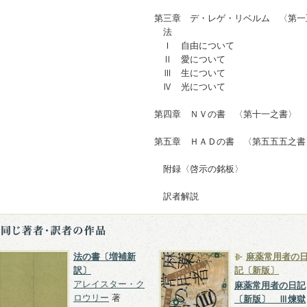
第三章 デ・レゲ・リベルム 〈第
法
Ｉ 自由について
Ⅱ 愛について
Ⅲ 生について
Ⅳ 光について
第四章 ＮＶの書 〈第十一之書〉
第五章 ＨＡＤの書 〈第五五五之
附録〈啓示の銘板〉
訳者解説
法の書〔増補新
麻薬常用者の
訳〕
記〔新版〕
アレイスター・ク
麻薬常用者の日記
ロウリー
著
〔新版〕 Ⅲ煉獄