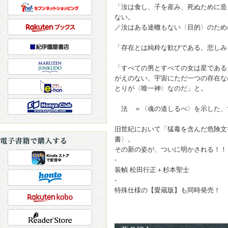
「汝は食し、子を産み、死ぬために造
ない。
／汝はある途轍もない〈目的〉のため
「存在とは純粋な歓びである。悲しみ
「すべての男とすべての女は星である
がえのない、宇宙にただ一つの存在な
とりが〈唯一神〉なのだ」と。
法 ＝〈魂の道しるべ〉を示した、
旧世紀において「猛毒を含んだ危険文
書〉。
その新の姿が、ついに明かされる！！
-
装幀 松田行正＋杉本聖士
-
特殊仕様の【愛蔵版】も同時発売！