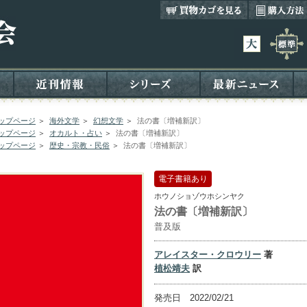
ップページ
＞
海外文学
＞
幻想文学
＞
法の書〔増補新訳〕
ップページ
＞
オカルト・占い
＞
法の書〔増補新訳〕
ップページ
＞
歴史・宗教・民俗
＞
法の書〔増補新訳〕
電子書籍あり
ホウノショゾウホシンヤク
法の書〔増補新訳〕
普及版
アレイスター・クロウリー
著
植松靖夫
訳
発売日 2022/02/21