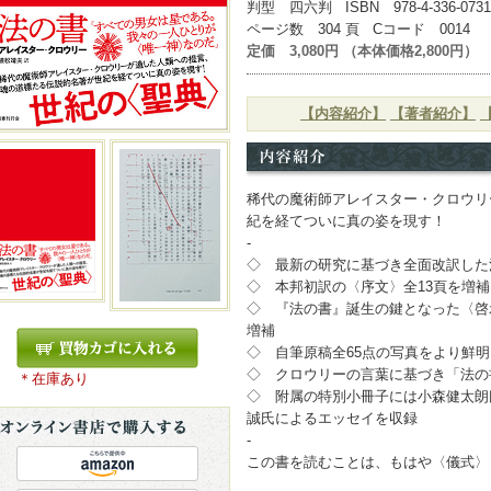
判型 四六判 ISBN 978-4-336-0731
ページ数 304 頁 Cコード 0014
定価 3,080円 （本体価格2,800円）
【内容紹介】
【著者紹介】
稀代の魔術師アレイスター・クロウリ
紀を経てついに真の姿を現す！
-
◇ 最新の研究に基づき全面改訳した
◇ 本邦初訳の〈序文〉全13頁を増補
◇ 『法の書』誕生の鍵となった〈啓
増補
◇ 自筆原稿全65点の写真をより鮮
◇ クロウリーの言葉に基づき「法の
＊在庫あり
◇ 附属の特別小冊子には小森健太朗氏、H
誠氏によるエッセイを収録
-
この書を読むことは、もはや〈儀式〉