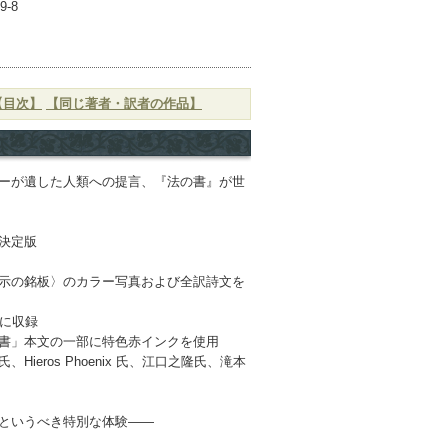
9-8
【目次】
【同じ著者・訳者の作品】
ーが遺した人類への提言、『法の書』が世
決定版
示の銘板〉のカラー写真および全訳詩文を
明に収録
書」本文の一部に特色赤インクを使用
ieros Phoenix 氏、江口之隆氏、滝本
というべき特別な体験――