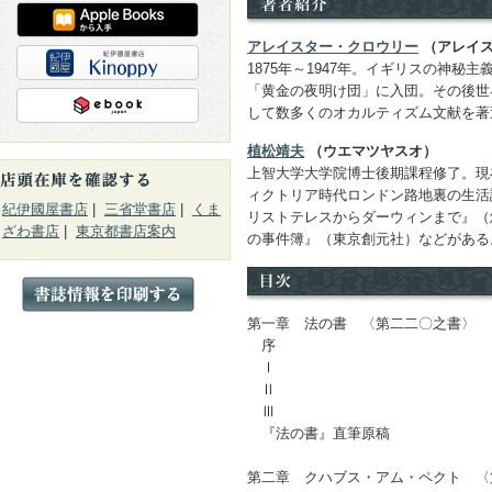
アレイスター・クロウリー
（アレイス
1875年～1947年。イギリスの神秘
「黄金の夜明け団」に入団。その後世
して数多くのオカルティズム文献を著
植松靖夫
（ウエマツヤスオ）
上智大学大学院博士後期課程修了。現
ィクトリア時代ロンドン路地裏の生活
紀伊國屋書店
|
三省堂書店
|
くま
リストテレスからダーウィンまで』（
ざわ書店
|
東京都書店案内
の事件簿』（東京創元社）などがある
第一章 法の書 〈第二二〇之書〉
序
Ⅰ
Ⅱ
Ⅲ
『法の書』直筆原稿
第二章 クハブス・アム・ペクト 