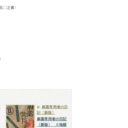
一五〇之書〉
書〉
日
麻薬常用者の日
記〔新版〕
麻薬常用者の日記
〔新版〕 Ⅱ地獄