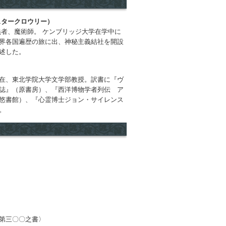
タークロウリー）
主義者、魔術師。 ケンブリッジ大学在学中に
界各国遍歴の旅に出、神秘主義結社を開設
述した。
在、東北学院大学文学部教授。訳書に『ヴ
誌』（原書房）、『西洋博物学者列伝 ア
悠書館）、『心霊博士ジョン・サイレンス
。
〈第三〇〇之書〉