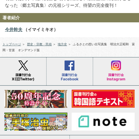
なった〈郷土写真集〉の元祖シリーズ、待望の完全復刊！
著者紹介
今井幹夫
（イマイミキオ）
トップページ
＞
歴史・宗教・民俗
＞
地方史
＞
ふるさとの想い出写真集 明治大正昭和 富
岡・甘楽 オンデマンド版
国書刊行会
国書刊行会
国書刊行会
X(旧Twitter)
Facebook
Instagram
会社案内