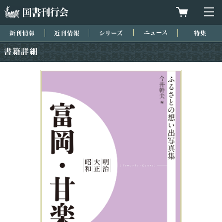
国書刊行会
買物カゴを
メ
新刊情報
近刊情報
シリーズ
ニュース
特集
書籍詳細