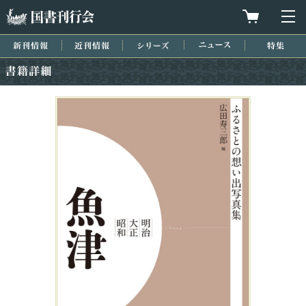
国書刊行会
買物カゴを
メ
新刊情報
近刊情報
シリーズ
ニュース
特集
書籍詳細