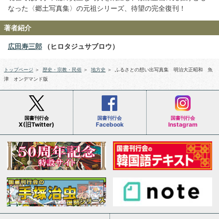
なった〈郷土写真集〉の元祖シリーズ、待望の完全復刊！
著者紹介
広田寿三郎
（ヒロタジュサブロウ）
トップページ
＞
歴史・宗教・民俗
＞
地方史
＞
ふるさとの想い出写真集 明治大正昭和 魚
津 オンデマンド版
国書刊行会
国書刊行会
国書刊行会
X(旧Twitter)
Facebook
Instagram
会社案内