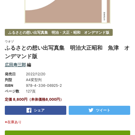
ふるさとの想い出写真集 明治・大正・昭和 オンデマンド版
ウオヅ
ふるさとの想い出写真集 明治大正昭和 魚津 オ
ンデマンド版
広田寿三郎
編
発売日
2022/12/20
判型
A4変型判
ISBN
978-4-336-06925-2
ページ数
127頁
定価 8,800円（本体価格8,000円）
シェア
ツイート
※在庫あり