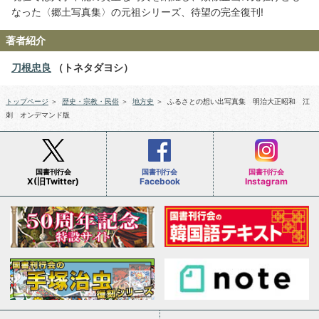
なった〈郷土写真集〉の元祖シリーズ、待望の完全復刊!
著者紹介
刀根忠良
（トネタダヨシ）
トップページ
＞
歴史・宗教・民俗
＞
地方史
＞
ふるさとの想い出写真集 明治大正昭和 江
刺 オンデマンド版
国書刊行会
国書刊行会
国書刊行会
X(旧Twitter)
Facebook
Instagram
会社案内