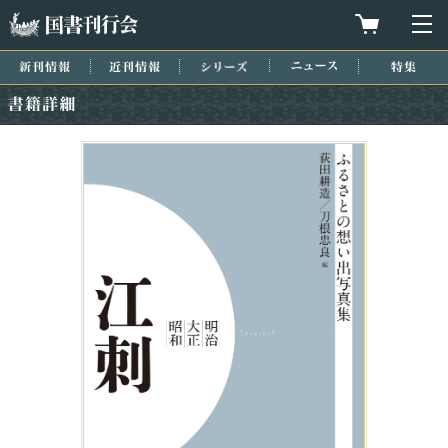
国書刊行会
買物カゴを
メ
新刊情報
近刊情報
シリーズ
ニュース
特集
書籍詳細