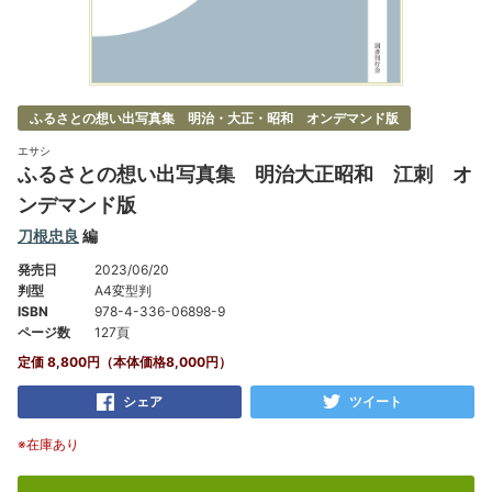
ふるさとの想い出写真集 明治・大正・昭和 オンデマンド版
エサシ
ふるさとの想い出写真集 明治大正昭和 江刺 オ
ンデマンド版
刀根忠良
編
発売日
2023/06/20
判型
A4変型判
ISBN
978-4-336-06898-9
ページ数
127頁
定価 8,800円（本体価格8,000円）
シェア
ツイート
※在庫あり