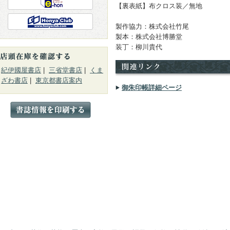
【裏表紙】布クロス装／無地
製作協力：株式会社竹尾
製本：株式会社博勝堂
装丁：柳川貴代
紀伊國屋書店
|
三省堂書店
|
くま
ざわ書店
|
東京都書店案内
御朱印帳詳細ページ