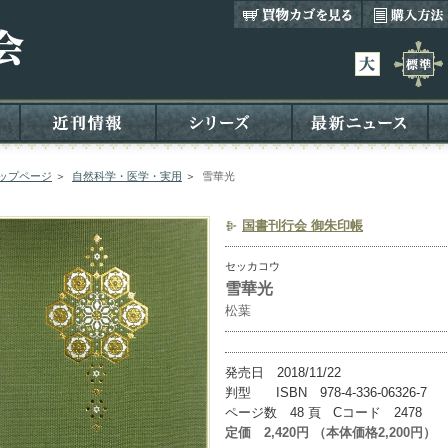
ップページ
＞
自然科学・医学・実用
＞
雪華光
国書刊行会 御朱印帳
セッカコウ
雪華光
松葉
発売日 2018/11/22
判型 ISBN 978-4-336-06326-7
ページ数 48 頁 Cコード 2478
定価 2,420円 （本体価格2,200円）