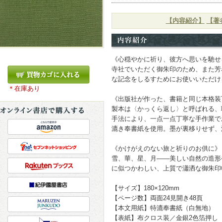
【内容紹介】
【著
《心穏やかに祈り、彼方へ思いを馳せ
寺社でいただく御朱印のため、また芳
な記念をしるすためにお使いいただけ
＊在庫あり
《出版社が作った、書籍と同じ本格装
製本は〈かっくら返し〉と呼ばれる、
手法により、一点一点丁寧な手作業で
漉き奉書紙を使用。墨が裏移りせず、
《かけがえのない旅と祈りのお供に》
雪、華、星、月――美しい自然の造形
に似つかわしい、上質で瀟洒な御朱印
【サイズ】180×120mm
【ページ数】両面24見開き48頁
【本文用紙】特漉奉書紙（白無地）
【表紙】布クロス装／金銀2色箔押し