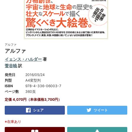
アルファ
アルファ
イェンス・ハルダー
著
菅谷暁
訳
発売日
2016/05/24
判型
A4変型判
ISBN
978-4-336-06003-7
ページ数
360頁
定価 4,070円（本体価格3,700円）
シェア
ツイート
※在庫あり