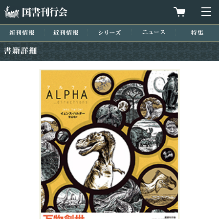
国書刊行会
買物カゴを
メ
新刊情報
近刊情報
シリーズ
ニュース
特集
書籍詳細