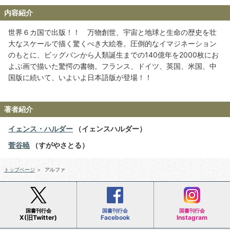
内容紹介
世界６カ国で出版！！ 万物創世、宇宙と地球と生命の歴史を壮
大なスケールで描く驚くべき大絵巻。圧倒的なイマジネーション
のもとに、ビッグバンから人類誕生までの140億年を2000枚にお
よぶ画で描いた驚愕の書物。フランス、ドイツ、英国、米国、中
国版に続いて、いよいよ日本語版が登場！！
著者紹介
イェンス・ハルダー
（イェンスハルダー）
菅谷暁
（すがやさとる）
トップページ
＞
アルファ
国書刊行会
国書刊行会
国書刊行会
X(旧Twitter)
Facebook
Instagram