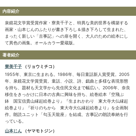
内容紹介
泉鏡花文学賞受賞作家・寮美千子と、特異な美的世界を構築する
画家・山本じんのふたりが書き下ろし＆描き下ろして生まれた、
まったく新しい「古事記」への扉を開く、大人のための絵本にし
て異色の画集。オールカラー愛蔵版。
著者紹介
寮美千子
（リョウミチコ）
1955年、東京に生まれる。1986年、毎日童話新人賞受賞。2005
年、泉鏡花文学賞受賞。童話、小説、詩、戯曲と多様な表現形態
を持ち、題材も天文学から先住民文化まで幅広い。2006年、奈良
移住をきっかけに日本の古典に興味を持ち、絵巻絵本『空飛ぶ
鉢 国宝信貴山縁起絵巻より』『生まれかわり 東大寺大仏縁起
絵巻より』『祈りのちから 東大寺大仏縁起絵巻より』を企画制
作。朗読ユニット「勾玉天龍座」を結成、古事記の朗読奉納を行
っている。
山本じん
（ヤマモトジン）