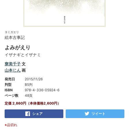
ヨミガエリ
絵本古事記
よみがえり
イザナギとイザナミ
寮美千子
文
山本じん
画
発売日
2015/11/26
判型
B5判
ISBN
978-4-336-05924-6
ページ数
48頁
定価 2,860円（本体価格2,600円）
シェア
ツイート
※品切れ