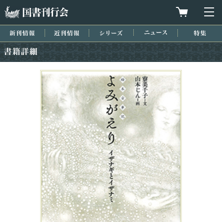
国書刊行会
買物カゴを
メ
新刊情報
近刊情報
シリーズ
ニュース
特集
書籍詳細