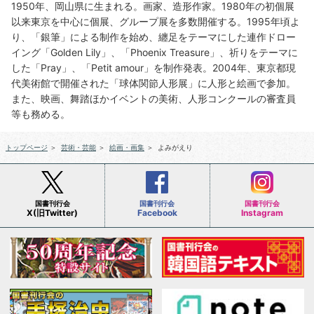
1950年、岡山県に生まれる。画家、造形作家。1980年の初個展
以来東京を中心に個展、グループ展を多数開催する。1995年頃よ
り、「銀筆」による制作を始め、纏足をテーマにした連作ドロー
イング「Golden Lily」、「Phoenix Treasure」、祈りをテーマに
した「Pray」、「Petit amour」を制作発表。2004年、東京都現
代美術館で開催された「球体関節人形展」に人形と絵画で参加。
また、映画、舞踏ほかイベントの美術、人形コンクールの審査員
等も務める。
トップページ
＞
芸術・芸能
＞
絵画・画集
＞
よみがえり
国書刊行会
国書刊行会
国書刊行会
X(旧Twitter)
Facebook
Instagram