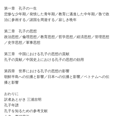
第一章 孔子の一生
悲惨な少年期／発憤した青年期／教育に邁進した中年期／魯で政
治に参画する／諸国を周遊する／寂しき晩年
第二章 孔子の思想
政治思想／倫理思想／教育思想／哲学思想／経済思想／管理思想
／史学思想／軍事思想
第三章 中国における孔子の思想の貢献
孔子の貢献／中国史上における孔子の思想の効用
第四章 世界における孔子の思想の影響
朝鮮半島への伝播と影響／日本への伝播と影響／ベトナムへの伝
播と影響
おわりに
訳者あとがき 三浦吉明
孔子年譜
孔子を知るための参考文献