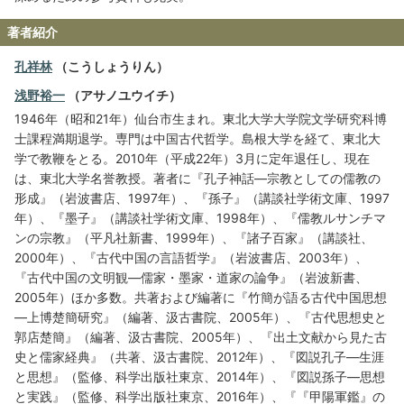
著者紹介
孔祥林
（こうしょうりん）
浅野裕一
（アサノユウイチ）
1946年（昭和21年）仙台市生まれ。東北大学大学院文学研究科博
士課程満期退学。専門は中国古代哲学。島根大学を経て、東北大
学で教鞭をとる。2010年（平成22年）3月に定年退任し、現在
は、東北大学名誉教授。著者に『孔子神話―宗教としての儒教の
形成』（岩波書店、1997年）、『孫子』（講談社学術文庫、1997
年）、『墨子』（講談社学術文庫、1998年）、『儒教ルサンチマ
ンの宗教』（平凡社新書、1999年）、『諸子百家』（講談社、
2000年）、『古代中国の言語哲学』（岩波書店、2003年）、
『古代中国の文明観―儒家・墨家・道家の論争』（岩波新書、
2005年）ほか多数。共著および編著に『竹簡が語る古代中国思想
―上博楚簡研究』（編著、汲古書院、2005年）、『古代思想史と
郭店楚簡』（編著、汲古書院、2005年）、『出土文献から見た古
史と儒家経典』（共著、汲古書院、2012年）、『図説孔子―生涯
と思想』（監修、科学出版社東京、2014年）、『図説孫子―思想
と実践』（監修、科学出版社東京、2016年）、『『甲陽軍鑑』の