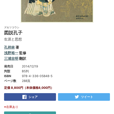
ズセツコウシ
図説孔子
生涯と思想
孔祥林
著
浅野裕一
監修
三浦吉明
翻訳
発売日
2014/12/19
判型
B5判
ISBN
978-4-336-05848-5
ページ数
288頁
定価 8,800円（本体価格8,000円）
シェア
ツイート
※在庫あり