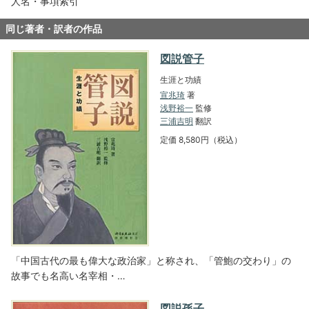
人名・事項索引
同じ著者・訳者の作品
図説管子
生涯と功績
宣兆琦
著
浅野裕一
監修
三浦吉明
翻訳
定価 8,580円（税込）
「中国古代の最も偉大な政治家」と称され、「管鮑の交わり」の
故事でも名高い名宰相・…
図説孫子