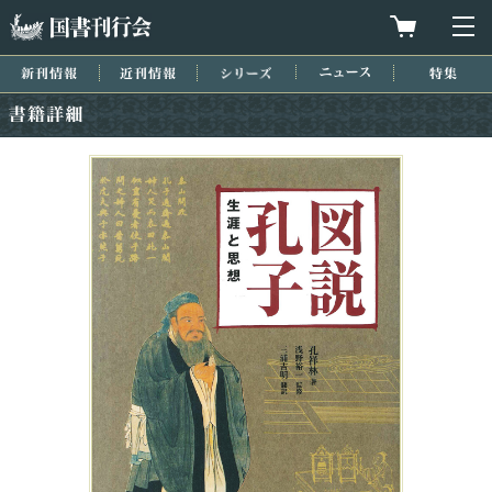
国書刊行会
買物カゴを
メ
新刊情報
近刊情報
シリーズ
ニュース
特集
書籍詳細