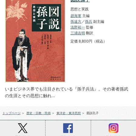
思想と実践
趙海軍
主編
孫遠方
／
孫兵
副主編
浅野裕一
監修
三浦吉明
翻訳
定価 8,800円（税込）
いまビジネス界でも注目されている『孫子兵法』。その著者孫武
の生涯とその思想に触れ…
トップページ
＞
歴史・宗教・民俗
＞
東洋史・東洋思想
＞
図説孔子