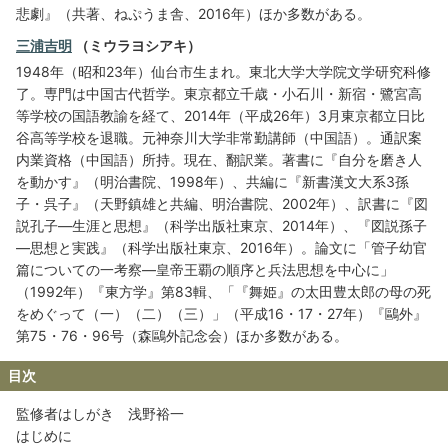
悲劇』（共著、ねぷうま舎、2016年）ほか多数がある。
三浦吉明
（ミウラヨシアキ）
1948年（昭和23年）仙台市生まれ。東北大学大学院文学研究科修
了。専門は中国古代哲学。東京都立千歳・小石川・新宿・鷺宮高
等学校の国語教諭を経て、2014年（平成26年）3月東京都立日比
谷高等学校を退職。元神奈川大学非常勤講師（中国語）。通訳案
内業資格（中国語）所持。現在、翻訳業。著書に『自分を磨き人
を動かす』（明治書院、1998年）、共編に『新書漢文大系3孫
子・呉子』（天野鎮雄と共編、明治書院、2002年）、訳書に『図
説孔子―生涯と思想』（科学出版社東京、2014年）、『図説孫子
―思想と実践』（科学出版社東京、2016年）。論文に「管子幼官
篇についての一考察―皇帝王覇の順序と兵法思想を中心に」
（1992年）『東方学』第83輯、「『舞姫』の太田豊太郎の母の死
をめぐって（一）（二）（三）」（平成16・17・27年）『鷗外』
第75・76・96号（森鷗外記念会）ほか多数がある。
目次
監修者はしがき 浅野裕一
はじめに