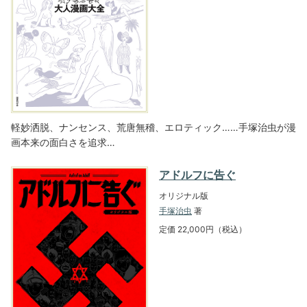
軽妙洒脱、ナンセンス、荒唐無稽、エロティック……手塚治虫が漫
画本来の面白さを追求…
アドルフに告ぐ
オリジナル版
手塚治虫
著
定価 22,000円（税込）