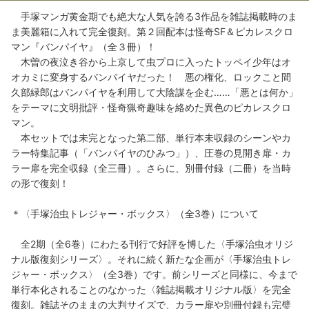
手塚マンガ黄金期でも絶大な人気を誇る3作品を雑誌掲載時のま
ま美麗箱に入れて完全復刻。第２回配本は怪奇SF＆ピカレスクロ
マン『バンパイヤ』（全３冊）！
木曽の夜泣き谷から上京して虫プロに入ったトッペイ少年はオ
オカミに変身するバンパイヤだった！ 悪の権化、ロックこと間
久部緑郎はバンパイヤを利用して大陰謀を企む……「悪とは何か」
をテーマに文明批評・怪奇猟奇趣味を絡めた異色のピカレスクロ
マン。
本セットでは未完となった第二部、単行本未収録のシーンやカ
ラー特集記事（「バンパイヤのひみつ」）、圧巻の見開き扉・カ
ラー扉を完全収録（全三冊）。さらに、別冊付録（二冊）を当時
の形で復刻！
＊〈手塚治虫トレジャー・ボックス〉（全3巻）について
全2期（全6巻）にわたる刊行で好評を博した〈手塚治虫オリジ
ナル版復刻シリーズ〉。それに続く新たな企画が〈手塚治虫トレ
ジャー・ボックス〉（全3巻）です。前シリーズと同様に、今まで
単行本化されることのなかった〈雑誌掲載オリジナル版〉を完全
復刻。雑誌そのままの大判サイズで、カラー扉や別冊付録も完璧