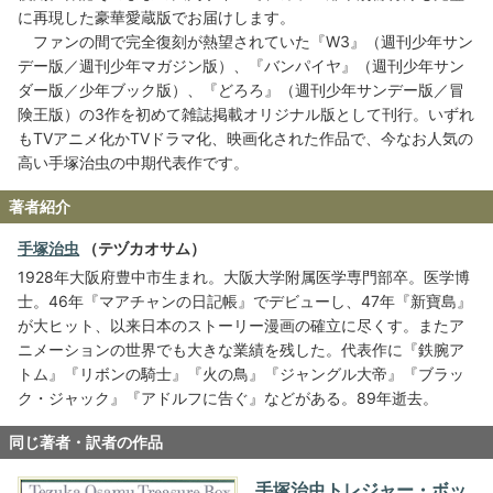
に再現した豪華愛蔵版でお届けします。
ファンの間で完全復刻が熱望されていた『W3』（週刊少年サン
デー版／週刊少年マガジン版）、『バンパイヤ』（週刊少年サン
ダー版／少年ブック版）、『どろろ』（週刊少年サンデー版／冒
険王版）の3作を初めて雑誌掲載オリジナル版として刊行。いずれ
もTVアニメ化かTVドラマ化、映画化された作品で、今なお人気の
高い手塚治虫の中期代表作です。
著者紹介
手塚治虫
（テヅカオサム）
1928年大阪府豊中市生まれ。大阪大学附属医学専門部卒。医学博
士。46年『マアチャンの日記帳』でデビューし、47年『新寶島』
が大ヒット、以来日本のストーリー漫画の確立に尽くす。またア
ニメーションの世界でも大きな業績を残した。代表作に『鉄腕ア
トム』『リボンの騎士』『火の鳥』『ジャングル大帝』『ブラッ
ク・ジャック』『アドルフに告ぐ』などがある。89年逝去。
同じ著者・訳者の作品
手塚治虫トレジャー・ボッ