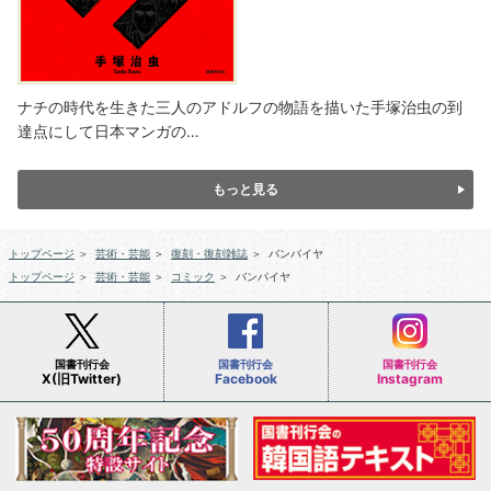
ナチの時代を生きた三人のアドルフの物語を描いた手塚治虫の到
達点にして日本マンガの…
もっと見る
トップページ
＞
芸術・芸能
＞
復刻・復刻雑誌
＞
バンパイヤ
トップページ
＞
芸術・芸能
＞
コミック
＞
バンパイヤ
国書刊行会
国書刊行会
国書刊行会
X(旧Twitter)
Facebook
Instagram