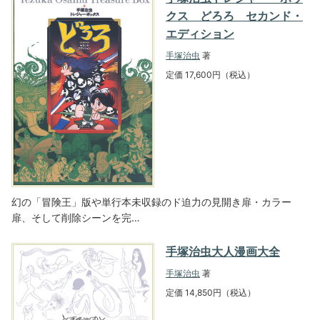
クス どろろ セカンド・
エディション
手塚治虫
著
定価 17,600円（税込）
幻の「冒険王」版や単行本未収録のド迫力の見開き扉・カラー
扉、そして削除シーンを完…
手塚治虫大人漫画大全
手塚治虫
著
定価 14,850円（税込）