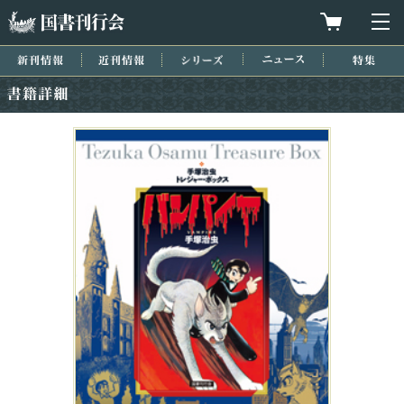
国書刊行会
買物カゴを
メ
新刊情報
近刊情報
シリーズ
ニュース
特集
書籍詳細