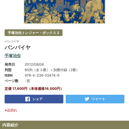
手塚治虫トレジャー・ボックス 2
バンパイヤ
バンパイヤ
手塚治虫
発売日
2012/08/06
判型
B5判（全３冊）＋別冊付録（2冊）
ISBN
978-4-336-05474-6
ページ数
-頁
定価 17,600円（本体価格16,000円）
シェア
ツイート
※品切れ
内容紹介