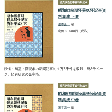
怪異妖怪記事資料集成 6
昭和戦前期怪異妖怪記事資
料集成 下巻
湯本豪一
編
定価 60,500円（税込）
妖怪・幽霊・怪現象の新聞記事約１万5千件を収録、総8千ペー
ジ。怪異研究の金字塔、…
怪異妖怪記事資料集成 5
昭和戦前期怪異妖怪記事資
料集成 中巻
湯本豪一
編