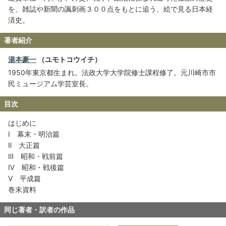
を、雑誌や新聞の諷刺画３００点をもとに追う、絵で見る日本経
済史。
著者紹介
湯本豪一
（ユモトコウイチ）
1950年東京都生まれ。法政大学大学院修士課程修了。元川崎市市
民ミュージアム学芸室長。
目次
はじめに
Ⅰ 幕末・明治篇
Ⅱ 大正篇
Ⅲ 昭和・戦前篇
Ⅳ 昭和・戦後篇
Ⅴ 平成篇
巻末資料
同じ著者・訳者の作品