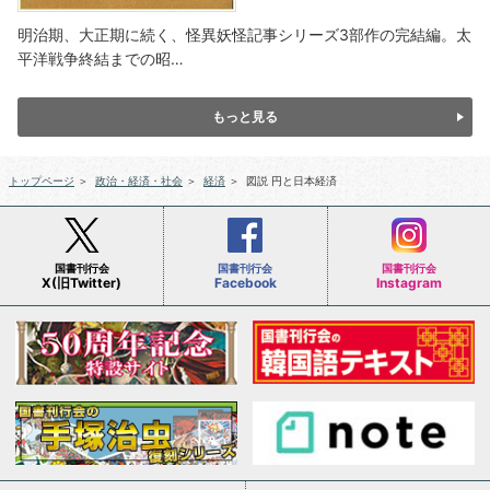
明治期、大正期に続く、怪異妖怪記事シリーズ3部作の完結編。太
平洋戦争終結までの昭…
もっと見る
トップページ
＞
政治・経済・社会
＞
経済
＞
図説 円と日本経済
国書刊行会
国書刊行会
国書刊行会
X(旧Twitter)
Facebook
Instagram