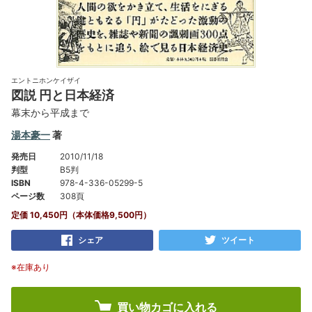
エントニホンケイザイ
図説 円と日本経済
幕末から平成まで
湯本豪一
著
発売日
2010/11/18
判型
B5判
ISBN
978-4-336-05299-5
ページ数
308頁
定価 10,450円（本体価格9,500円）
シェア
ツイート
※在庫あり