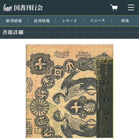
国書刊行会
買物カゴを
メ
新刊情報
近刊情報
シリーズ
ニュース
特集
書籍詳細