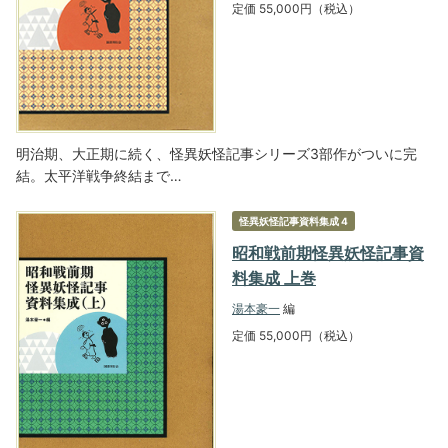
定価 55,000円（税込）
明治期、大正期に続く、怪異妖怪記事シリーズ3部作がついに完
結。太平洋戦争終結まで…
怪異妖怪記事資料集成 4
昭和戦前期怪異妖怪記事資
料集成 上巻
湯本豪一
編
定価 55,000円（税込）