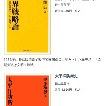
仲小路彰
著
定価 6,930円（税込）
1953年に謄写版印刷で政府警察関係等に配布された非売品。「次
期大戦は文明破壊戦…
太平洋防衛史
仲小路彰
著
定価 4,620円（税込）