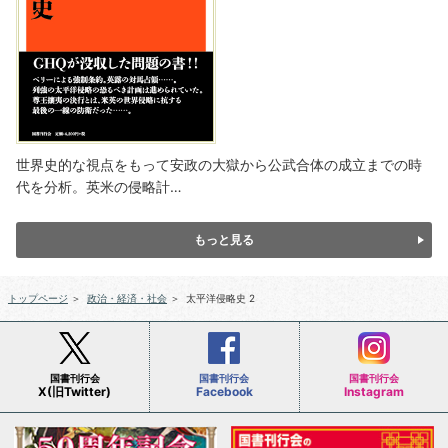
世界史的な視点をもって安政の大獄から公武合体の成立までの時
代を分析。英米の侵略計…
もっと見る
トップページ
＞
政治・経済・社会
＞
太平洋侵略史 2
国書刊行会
国書刊行会
国書刊行会
X(旧Twitter)
Facebook
Instagram