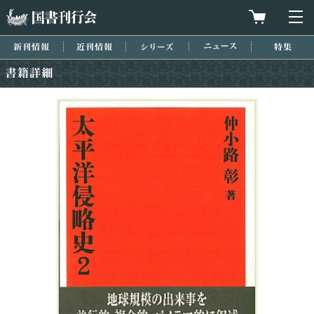
国書刊行会
買物カゴを
メ
新刊情報
近刊情報
シリーズ
ニュース
特集
書籍詳細