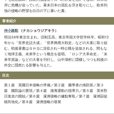
岸に危機が迫っていた。幕末日本の混乱を浮き彫りにし、欧米列
強の侵略の野望を白日の下に暴いた書。
著者紹介
仲小路彰
（ナカショウジアキラ）
明治34年東京生まれ。旧制五高、東京帝国大学哲学科卒。昭和12
年から「世界史話大成」「世界興廃大戦史」などの大著に取り組
む。戦後著書はＧＨＱに没収され一時公職を追放される。間もな
く地球主義、未来学という概念を提唱。「ロシア大革命史」「未
来学原論」などの大著を刊行し、山中湖村に隠棲しつつも戦後の
外交に隠然たる影響を与えた。
目次
第１篇 英國日本侵略の準備／第２篇 蘭學者の海防策／第３
篇 國防論の實現／第４篇 攘夷運動の指導力／第５篇 英米對
日進攻の開始／第６篇 濠洲侵略の據點奪取／第７篇 濠洲囚徒
植民地化／第８篇 濠洲侵略の發展