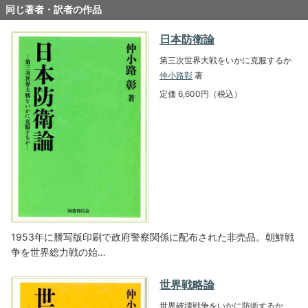
同じ著者・訳者の作品
日本防衛論
第三次世界大戦をいかに克服するか
仲小路彰
著
定価 6,600円（税込）
1953年に謄写版印刷で政府警察関係に配布された非売品。朝鮮戦
争を世界総力戦の始…
世界戦略論
世界破壊戦争をいかに防衛するか