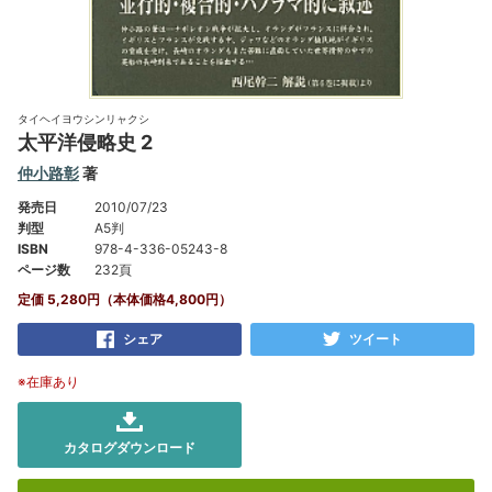
タイヘイヨウシンリャクシ
太平洋侵略史 2
仲小路彰
著
発売日
2010/07/23
判型
A5判
ISBN
978-4-336-05243-8
ページ数
232頁
定価 5,280円（本体価格4,800円）
シェア
ツイート
※在庫あり
カタログダウンロード