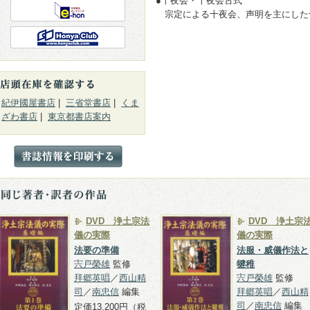
●十夜会・十夜会古式
宗定による十夜会、声明を主にした
紀伊國屋書店
|
三省堂書店
|
くま
ざわ書店
|
東京都書店案内
DVD 浄土宗法
DVD 浄土宗
儀の実際
儀の実際
法要の準備
法服・威儀作法と
宍戸榮雄
監修
犍稚
拜郷英唱
／
西山精
宍戸榮雄
監修
司
／
南忠信
編集
拜郷英唱
／
西山精
司
／
南忠信
編集
定価13,200円（税