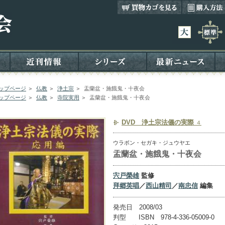
ップページ
＞
仏教
＞
浄土宗
＞
盂蘭盆・施餓鬼・十夜会
ップページ
＞
仏教
＞
寺院実用
＞
盂蘭盆・施餓鬼・十夜会
DVD 浄土宗法儀の実際
４
ウラボン・セガキ・ジュウヤエ
盂蘭盆・施餓鬼・十夜会
宍戸榮雄
監修
拜郷英唱
／
西山精司
／
南忠信
編集
発売日 2008/03
判型 ISBN 978-4-336-05009-0