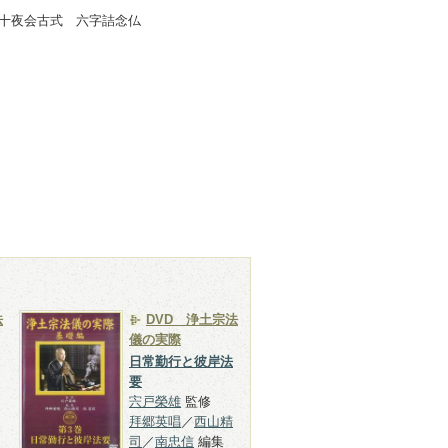
十夜会古式 六字詰念仏
法
DVD 浄土宗法
儀の実際
日常勤行と彼岸法
要
宍戸榮雄
監修
拜郷英唱
／
西山精
司
／
南忠信
編集