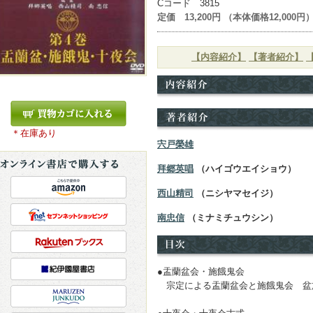
Cコード 3815
定価 13,200円 （本体価格12,000円
【内容紹介】
【著者紹介】
＊在庫あり
宍戸榮雄
拜郷英唱
（ハイゴウエイショウ）
西山精司
（ニシヤマセイジ）
南忠信
（ミナミチュウシン）
●盂蘭盆会・施餓鬼会
宗定による盂蘭盆会と施餓鬼会 盆