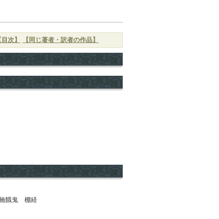
）
【目次】
【同じ著者・訳者の作品】
施餓鬼 棚経