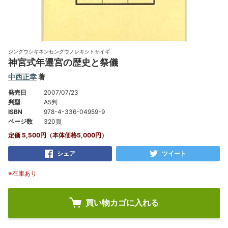
ジングウシキネンセングウノレキシトサイギ
神宮式年遷宮の歴史と祭儀
中西正幸
著
発売日
2007/07/23
判型
A5判
ISBN
978-4-336-04959-9
ページ数
320頁
定価 5,500円（本体価格5,000円）
シェア
ツイート
※在庫あり