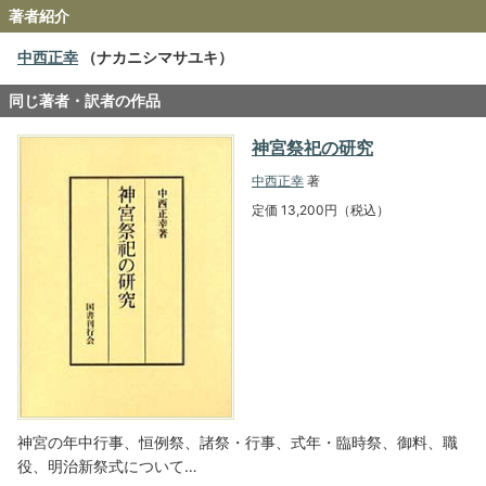
著者紹介
中西正幸
（ナカニシマサユキ）
同じ著者・訳者の作品
神宮祭祀の研究
中西正幸
著
定価 13,200円（税込）
神宮の年中行事、恒例祭、諸祭・行事、式年・臨時祭、御料、職
役、明治新祭式について…