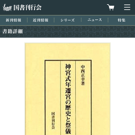
国書刊行会
買物カゴを
メ
新刊情報
近刊情報
シリーズ
ニュース
特集
書籍詳細