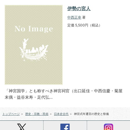
伊勢の宮人
中西正幸
著
定価 5,500円（税込）
「神宮国学」とも称すべき神宮祠官（出口延佳・中西信慶・菊屋
末偶・益谷末寿・足代弘…
トップページ
＞
歴史・宗教・民俗
＞
日本史古代
＞
神宮式年遷宮の歴史と祭儀