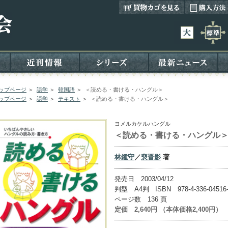
ップページ
＞
語学
＞
韓国語
＞
＜読める・書ける・ハングル＞
ップページ
＞
語学
＞
テキスト
＞
＜読める・書ける・ハングル＞
ヨメルカケルハングル
＜読める・書ける・ハングル
林鍾守
／
裵晋影
著
発売日 2003/04/12
判型 A4判 ISBN 978-4-336-04516
ページ数 136 頁
定価 2,640円 （本体価格2,400円）