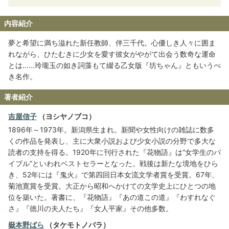
内容紹介
夢と希望に満ち溢れた新任教師、伴三千代。心優しき人々に囲ま
れながら、ひたむきに少女を愛す彼女がやがて出会う数奇な運命
とは……玲瓏玉の如き詞藻もて綴る乙女版『坊ちゃん』ともいうべ
き名作。
著者紹介
吉屋信子
（ヨシヤノブコ）
1896年～1973年。新潟県生まれ。新聞や女性向けの雑誌に数多
くの作品を発表し、主に大衆小説および少女小説の分野で多大な
読者の支持を得る。1920年に刊行された『花物語』は“女学生のバ
イブル”といわれベストセラーとなった。戦後は新たな境地をひら
き、52年には『鬼火』で第四回日本女流文学者賞を受賞。67年、
菊池寛賞を受賞。大正から昭和へかけての文学史上にひとつの地
位を築いた。著書に、『花物語』『あの道この道』『わすれなぐ
さ』『徳川の夫人たち』『女人平家』その他多数。
嶽本野ばら
（タケモトノバラ）