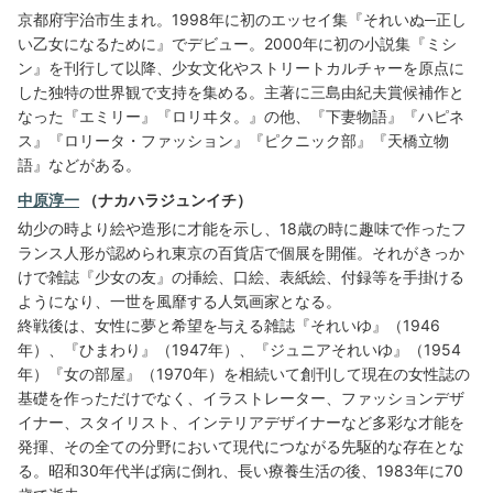
京都府宇治市生まれ。1998年に初のエッセイ集『それいぬ─正し
い乙女になるために』でデビュー。2000年に初の小説集『ミシ
ン』を刊行して以降、少女文化やストリートカルチャーを原点に
した独特の世界観で支持を集める。主著に三島由紀夫賞候補作と
なった『エミリー』『ロリヰタ。』の他、『下妻物語』『ハピネ
ス』『ロリータ・ファッション』『ピクニック部』『天橋立物
語』などがある。
中原淳一
（ナカハラジュンイチ）
幼少の時より絵や造形に才能を示し、18歳の時に趣味で作ったフ
ランス人形が認められ東京の百貨店で個展を開催。それがきっか
けで雑誌『少女の友』の挿絵、口絵、表紙絵、付録等を手掛ける
ようになり、一世を風靡する人気画家となる。
終戦後は、女性に夢と希望を与える雑誌『それいゆ』（1946
年）、『ひまわり』（1947年）、『ジュニアそれいゆ』（1954
年）『女の部屋』（1970年）を相続いて創刊して現在の女性誌の
基礎を作っただけでなく、イラストレーター、ファッションデザ
イナー、スタイリスト、インテリアデザイナーなど多彩な才能を
発揮、その全ての分野において現代につながる先駆的な存在とな
る。昭和30年代半ば病に倒れ、長い療養生活の後、1983年に70