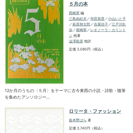
５月の本
西崎憲
編
三島由紀夫
／
寺田寅彦
／
小山いと子
／
萩原朔太郎
／
吉屋信子
／
江戸川乱
歩
／
尾崎翠
／
レオノーラ・カリント
ン
他著
澁澤龍彦
他訳
定価 3,080円（税込）
12か月のうちの〈５月〉をテーマに古今東西の小説・詩歌・随筆
を集めたアンソロジー…
ロリータ・ファッション
嶽本野ばら
著
定価 3,740円（税込）