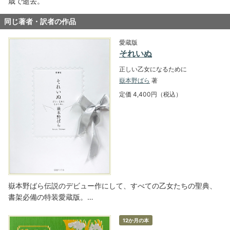
歳で逝去。
同じ著者・訳者の作品
愛蔵版
それいぬ
正しい乙女になるために
嶽本野ばら
著
定価 4,400円（税込）
嶽本野ばら伝説のデビュー作にして、すべての乙女たちの聖典、
書架必備の特装愛蔵版。…
12か月の本