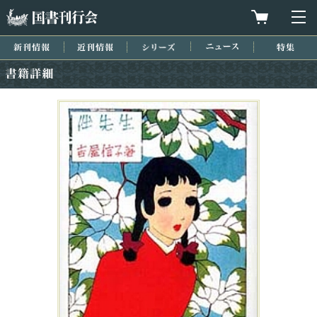
国書刊行会
買物カゴを
メ
新刊情報
近刊情報
シリーズ
ニュース
特集
書籍詳細