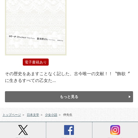
電子書籍あり
その歴史をあますことなく記した、古今唯一の文献！！〝飾欲〞
に生きるすべての乙女た…
もっと見る
トップページ
＞
日本文学
＞
少女小説
＞
伴先生