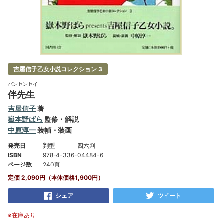
吉屋信子乙女小説コレクション 3
バンセンセイ
伴先生
吉屋信子
著
嶽本野ばら
監修・解説
中原淳一
装幀・装画
発売日
判型
四六判
ISBN
978-4-336-04484-6
ページ数
240頁
定価 2,090円（本体価格1,900円）
シェア
ツイート
※在庫あり