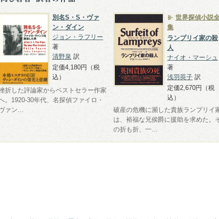
別名S・S・ヴァ
世界探偵小説
ン・ダイン
集
ジョン・ラフリー
ランプリイ家の殺
著
人
清野泉
訳
ナイオ・マーシュ
定価4,180円（税
著
込）
浅羽莢子
訳
定価2,670円（税
挫折した評論家からベストセラー作家
込）
へ。1920-30年代、名探偵ファイロ・
ヴァン…
破産の危機に瀕した貴族ランプリイ
は、裕福な兄侯爵に援助を求めた。
の折も折、一…