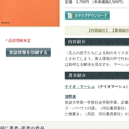
定価 2,750円 （本体価格2,500円）
【内容紹介】
【著者紹
＊品切増刷未定
〈五人の息子たちによる剣のモリスダ
とされてしまう。衆人環視の中で行わ
は如何なる解決を見出すか。マーシュ
ナイオ・マーシュ
（ナイオマーシュ
清野泉
筑波大学第一学群社会学類卒業。訳書
ズ・パーヴァの謎』（河出書房新社）
た物書き』（共訳、河出書房新社）が