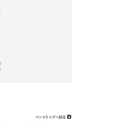
全
家
そ