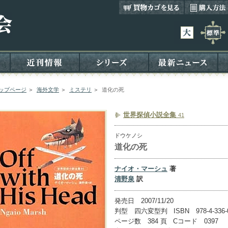
ップページ
＞
海外文学
＞
ミステリ
＞
道化の死
世界探偵小説全集
41
ドウケノシ
道化の死
ナイオ・マーシュ
著
清野泉
訳
発売日 2007/11/20
判型 四六変型判 ISBN 978-4-336-0
ページ数 384 頁 Cコード 0397