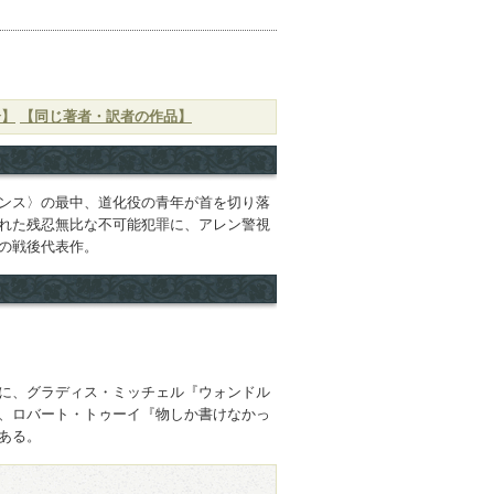
介】
【同じ著者・訳者の作品】
ンス〉の最中、道化役の青年が首を切り落
れた残忍無比な不可能犯罪に、アレン警視
の戦後代表作。
）
に、グラディス・ミッチェル『ウォンドル
、ロバート・トゥーイ『物しか書けなかっ
ある。