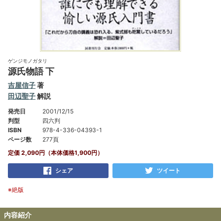
ゲンジモノガタリ
源氏物語 下
吉屋信子
著
田辺聖子
解説
発売日
2001/12/15
判型
四六判
ISBN
978-4-336-04393-1
ページ数
277頁
定価 2,090円（本体価格1,900円）
シェア
ツイート
※絶版
内容紹介