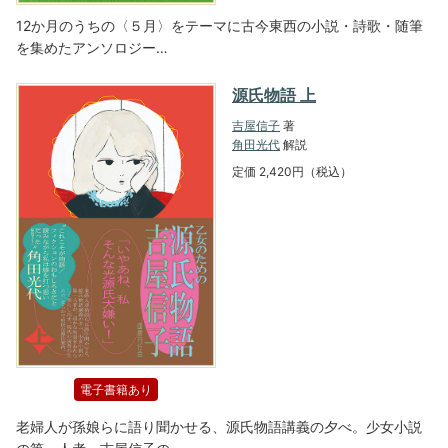
12か月のうちの〈５月〉をテーマに古今東西の小説・詩歌・随筆
を集めたアンソロジー…
源氏物語 上
吉屋信子
著
角田光代
解説
定価 2,420円（税込）
電子書籍あり
老婦人が孫娘らに語り聞かせる、源氏物語講義の夕べ。少女小説