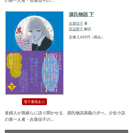
の第一人者・吉屋信子の…
源氏物語 下
吉屋信子
著
田辺聖子
解説
定価 2,420円（税込）
電子書籍あり
老婦人が孫娘らに語り聞かせる、源氏物語講義の夕べ。少女小説
の第一人者・吉屋信子の…