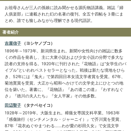
お祖母さんが三人の孫娘に読み聞かせる源氏物語講義。雑誌『婦
人俱楽部』に連載された幻の名著の復刊。全五十四帖を３冊にま
とめ、誰でも愉しみながら理解できる現代語訳。
著者紹介
吉屋信子
（ヨシヤノブコ）
1896年～1973年。新潟県生まれ。新聞や女性向けの雑誌に数多
くの作品を発表し、主に大衆小説および少女小説の分野で多大な
読者の支持を得る。1920年に刊行された『花物語』は“女学生のバ
イブル”といわれベストセラーとなった。戦後は新たな境地をひら
き、52年には『鬼火』で第四回日本女流文学者賞を受賞。67年、
菊池寛賞を受賞。大正から昭和へかけての文学史上にひとつの地
位を築いた。著書に、『花物語』『あの道この道』『わすれなぐ
さ』『徳川の夫人たち』『女人平家』その他多数。
田辺聖子
（タナベセイコ）
1928年～2019年。大阪生まれ。樟蔭女専国文科卒業。1963年
『感傷旅行（センチメンタル・ジャーニイ）』で芥川賞を受賞、
87年『花衣ぬぐやまつわる……わが愛の杉田久女』で女流文学