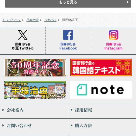
もっと見る
トップページ
＞
日本文学
＞
少女小説
＞
源氏物語 下
国書刊行会
国書刊行会
国書刊行会
X(旧Twitter)
Facebook
Instagram
会社案内
お問い合わせ