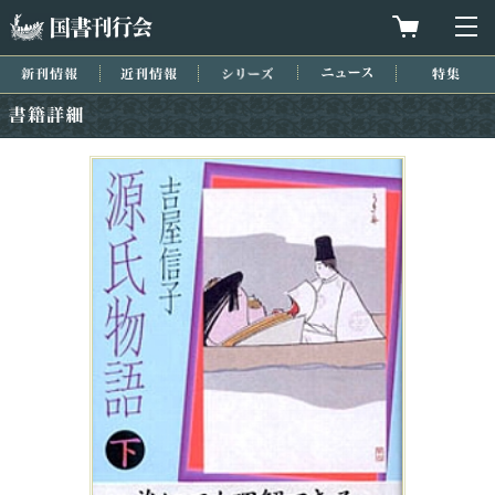
国書刊行会
買物カゴを
メ
新刊情報
近刊情報
シリーズ
ニュース
特集
書籍詳細