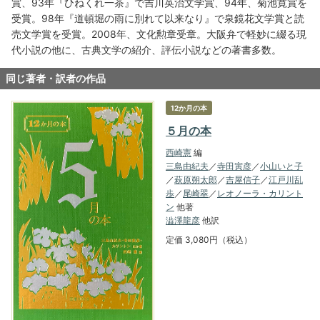
賞、93年『ひねくれ一茶』で吉川英治文学賞、94年、菊池寛賞を
受賞。98年『道頓堀の雨に別れて以来なり』で泉鏡花文学賞と読
売文学賞を受賞。2008年、文化勲章受章。大阪弁で軽妙に綴る現
代小説の他に、古典文学の紹介、評伝小説などの著書多数。
同じ著者・訳者の作品
12か月の本
５月の本
西崎憲
編
三島由紀夫
／
寺田寅彦
／
小山いと子
／
萩原朔太郎
／
吉屋信子
／
江戸川乱
歩
／
尾崎翠
／
レオノーラ・カリント
ン
他著
澁澤龍彦
他訳
定価 3,080円（税込）