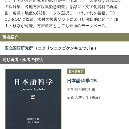
元、全国の方言研究者の協力を得て作成した、大規模な方言談話
の採録集「各地方言収集緊急調査」を録音・文字化資料で再編
集。各県１地点の談話データを選択し、それぞれを書籍、CD、
CD-ROMに収録。添付の検索ソフトにより研究目的に応じた加
工・検索が可能。方言教材としても最適のデータベース。
著者紹介
国立国語研究所
（コクリツコクゴケンキュウジョ）
同じ著者・訳者の作品
日本語科学
日本語科学 25
国立国語研究所
編
定価 3,300円（税込）