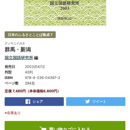
日本のふるさとことば集成 7
グンマニイガタ
群馬・新潟
国立国語研究所
編
発売日
2003/04/12
判型
A5判
ISBN
978-4-336-04367-2
ページ数
294頁
定価 7,480円（本体価格6,800円）
シェア
ツイート
※在庫あり