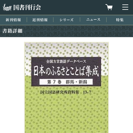
国書刊行会
買物カゴを
メ
新刊情報
近刊情報
シリーズ
ニュース
特集
書籍詳細