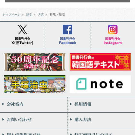
トップページ
＞
語学
＞
方言
＞
群馬・新潟
国書刊行会
国書刊行会
国書刊行会
X(旧Twitter)
Facebook
Instagram
会社案内
お問い合わせ
個人情報保護方針