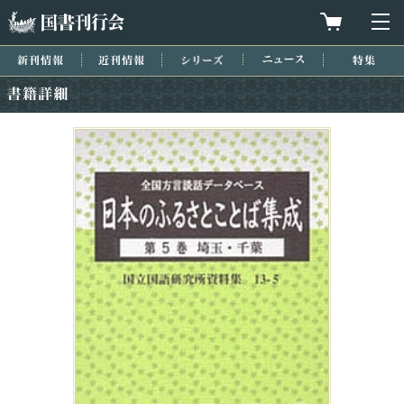
国書刊行会
買物カゴを
メ
新刊情報
近刊情報
シリーズ
ニュース
特集
書籍詳細