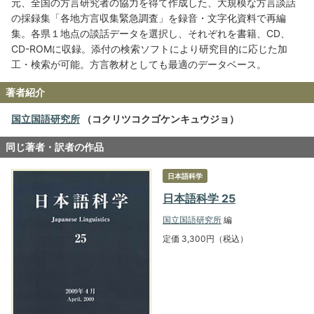
元、全国の方言研究者の協力を得て作成した、大規模な方言談話
の採録集「各地方言収集緊急調査」を録音・文字化資料で再編
集。各県１地点の談話データを選択し、それぞれを書籍、CD、
CD-ROMに収録。添付の検索ソフトにより研究目的に応じた加
工・検索が可能。方言教材としても最適のデータベース。
著者紹介
国立国語研究所
（コクリツコクゴケンキュウジョ）
同じ著者・訳者の作品
日本語科学
日本語科学 25
国立国語研究所
編
定価 3,300円（税込）