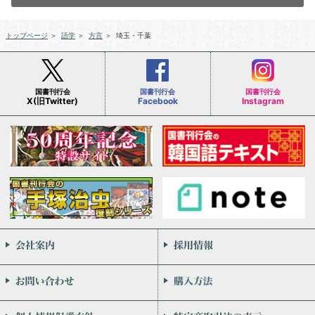
トップページ
＞
語学
＞
方言
＞
埼玉・千葉
国書刊行会
国書刊行会
国書刊行会
X(旧Twitter)
Facebook
Instagram
会社案内
お問い合わせ
個人情報保護方針