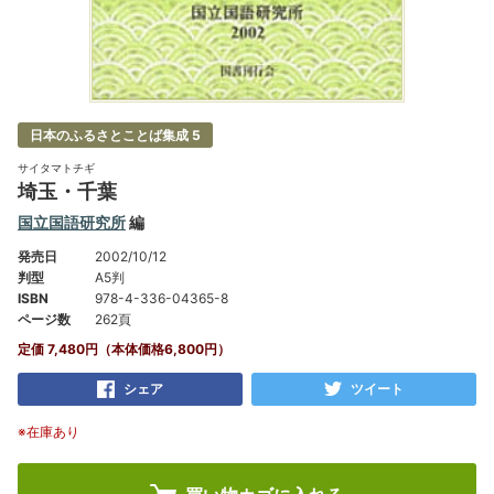
日本のふるさとことば集成 5
サイタマトチギ
埼玉・千葉
国立国語研究所
編
発売日
2002/10/12
判型
A5判
ISBN
978-4-336-04365-8
ページ数
262頁
定価 7,480円（本体価格6,800円）
シェア
ツイート
※在庫あり