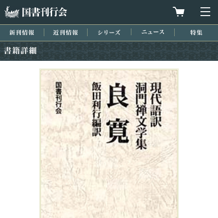
国書刊行会
買物カゴを
メ
新刊情報
近刊情報
シリーズ
ニュース
特集
書籍詳細