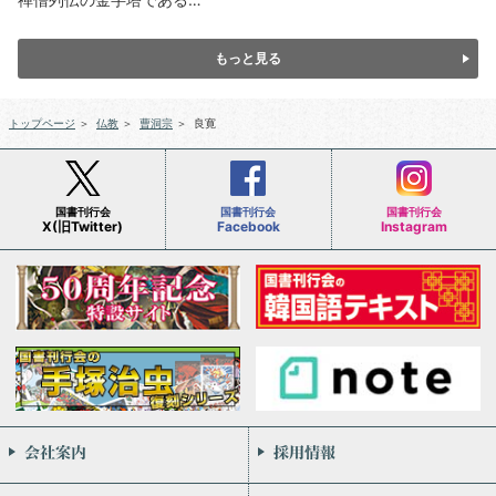
もっと見る
トップページ
＞
仏教
＞
曹洞宗
＞
良寛
国書刊行会
国書刊行会
国書刊行会
X(旧Twitter)
Facebook
Instagram
会社案内
お問い合わせ