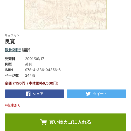
リョウカン
良寛
飯田利行
編訳
発売日
2001/09/17
判型
菊判
ISBN
978-4-336-04356-6
ページ数
244頁
定価 7,150円（本体価格6,500円）
シェア
ツイート
※在庫あり