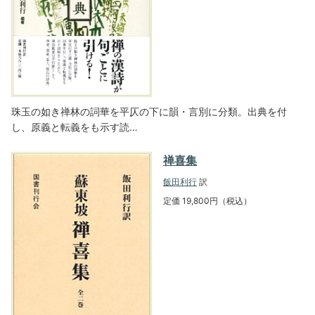
珠玉の如き禅林の詞華を平仄の下に韻・言別に分類。出典を付
し、原義と転義をも示す読…
禅喜集
飯田利行
訳
定価 19,800円（税込）