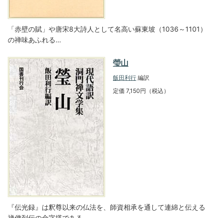
「赤壁の賦」や唐宋8大詩人として名高い蘇東坡（1036～1101）
の禅味あふれる…
瑩山
飯田利行
編訳
定価 7,150円（税込）
『伝光録』は釈尊以来の仏法を、師資相承を通して連綿と伝える
禅僧列伝の金字塔である…