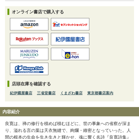
オンライン書店で購入する
店頭在庫を確認する
紀伊國屋書店
三省堂書店
くまざわ書店
東京都書店案内
内容紹介
良寛は、禅の修行を積めば積むほどに、世の事象への省察が深ま
り、溢れる言の葉は天衣無縫で、絢爛・緻密となっていった。人
間の根本の生命を生き生きと輝かせ、魂に響く名詩『良寛詩集』