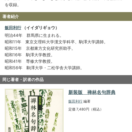
を収録。
著者紹介
飯田利行
（イイダリギョウ）
明治44年 群馬県に生まれる。
昭和11年 東京文理科大学漢文学科卒、駒澤大学講師。
昭和15年 京都東方文化研究所助手。
昭和16年 駒澤大学教授。
昭和41年 専修大学教授。
昭和56年 駒澤大学・二松学舎大学講師。
同じ著者・訳者の作品
新装版 禅林名句辞典
飯田利行
編著
定価 7,480円（税込）